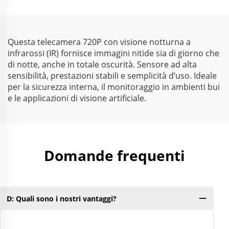
di scarsa illuminazione
risoluzione 1944P a 25
di 0,003 lux, risoluzione
fps e 1080P a 60 fps,
1080P, gamma
fotocamera ad alta
dinamica di 86 dB,
velocità USB 3.0
Questa telecamera 720P con visione notturna a
webcam HD senza
infrarossi (IR) fornisce immagini nitide sia di giorno che
driver
di notte, anche in totale oscurità. Sensore ad alta
sensibilità, prestazioni stabili e semplicità d’uso. Ideale
per la sicurezza interna, il monitoraggio in ambienti bui
e le applicazioni di visione artificiale.
Domande frequenti
D: Quali sono i nostri vantaggi?