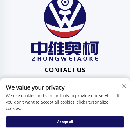
CONTACT US
Add: 201, Via Huafeng N. 1, Comunità Pingdi,
We value your privacy
Circoscrizione Pingdi, Shenzhen, Guangdong, Cina
Tel:
+86-15986647296
We use cookies and similar tools to provide our services. If
you don't want to accept all cookies, click Personalize
E-mail:
[email protected]
cookies.
Accept all
Diritti d'autore © Shenzhen Zhongweiaoke Technology Co.,