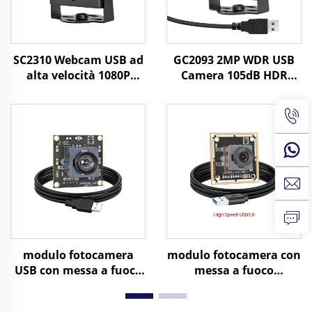
SC2310 Webcam USB ad
GC2093 2MP WDR USB
alta velocità 1080P
Camera 105dB HDR
60fps 2MP UVC OTG Plug
1/2.9" Sensore UVC Plug
Play Mini telecamera
and Play con Android,
HD
Linux, Raspberry Pi
modulo fotocamera
modulo fotocamera con
USB con messa a fuoco
messa a fuoco
automatica da 2 MP,
automatica da 5 MP,
sensibilità in condizioni
formato MJPG e YUY2,