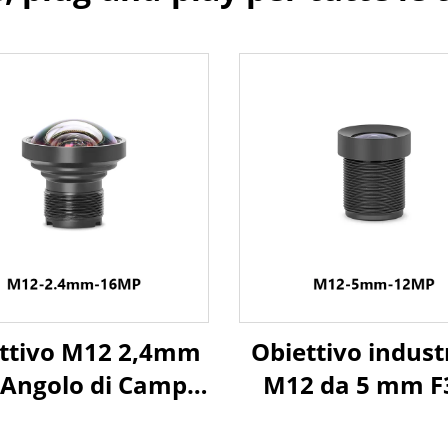
ettivo M12 2,4mm
Obiettivo indust
 Angolo di Campo
M12 da 5 mm F3
 gradi 16MP per
angolo di campo 