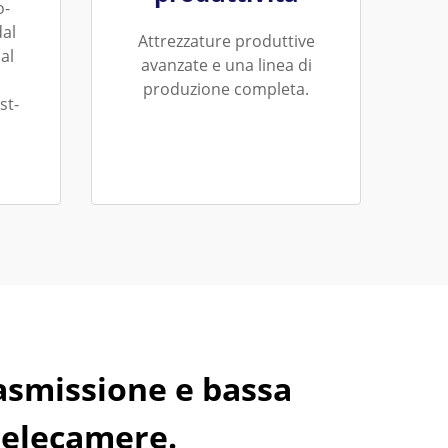
o-
dal
Attrezzature produttive
al
avanzate e una linea di
produzione completa.
st-
rasmissione e bassa
 telecamere.