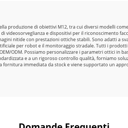
nella produzione di obiettivi M12, tra cui diversi modelli 
i videosorveglianza e dispositivi per il riconoscimento facci
ini nitide con prestazioni ottiche stabili. Sono adatti a svari
artificiale per robot e il monitoraggio stradale. Tutti i prodo
OEM/ODM. Possiamo personalizzare i parametri ottici in base
ndardizzata e a un rigoroso controllo qualità, forniamo soluz
le una fornitura immediata da stock e viene supportato un ap
Domande Frequenti