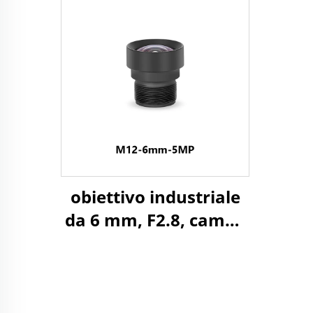
campo di 150° e
Fo
attacco M12 per
formato immagine
1/3"
obiettivo industriale
da 6 mm, F2.8, campo
visivo orizzontale
(HFOV) di 60 gradi, 8
MP, montaggio M12
per formato