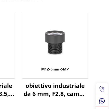
riale
obiettivo industriale
.5,
da 6 mm, F2.8, campo
di 65
visivo orizzontale