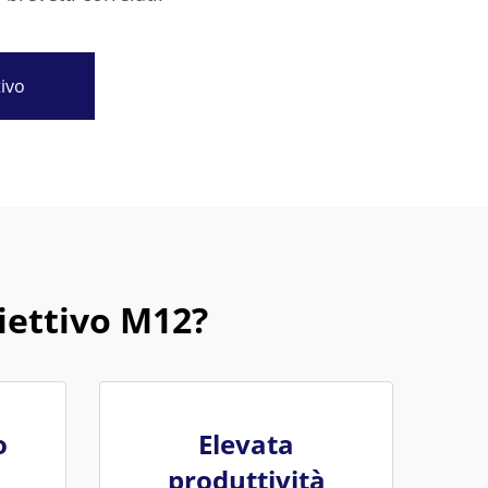
tivo
iettivo M12?
o
Elevata
produttività