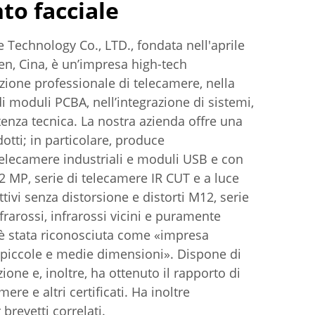
to facciale
echnology Co., LTD., fondata nell'aprile
n, Cina, è un’impresa high-tech
zione professionale di telecamere, nella
di moduli PCBA, nell’integrazione di sistemi,
stenza tecnica. La nostra azienda offre una
ti; in particolare, produce
telecamere industriali e moduli USB e con
2 MP, serie di telecamere IR CUT e a luce
ttivi senza distorsione e distorti M12, serie
infrarossi, infrarossi vicini e puramente
3 è stata riconosciuta come «impresa
 piccole e medie dimensioni». Dispone di
ione e, inoltre, ha ottenuto il rapporto di
re e altri certificati. Ha inoltre
revetti correlati.