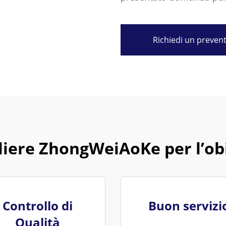
Richiedi un preven
liere ZhongWeiAoKe per l’ob
Controllo di
Buon servizi
Qualità