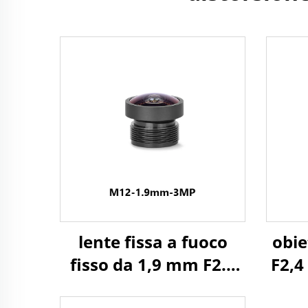
lente fissa a fuoco
obi
fisso da 1,9 mm F2.3
F2,4
da 3 MP con angolo di
130