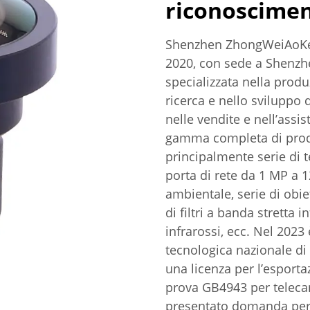
riconoscimen
Shenzhen ZhongWeiAoKe T
2020, con sede a Shenzhe
specializzata nella produ
ricerca e nello sviluppo 
nelle vendite e nell’assi
gamma completa di prodot
principalmente serie di 
porta di rete da 1 MP a 1
ambientale, serie di obie
di filtri a banda stretta 
infrarossi, ecc. Nel 202
tecnologica nazionale di
una licenza per l’esportaz
prova GB4943 per telecame
presentato domanda per b