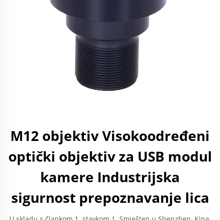
M12 objektiv Visokoodređeni
optički objektiv za USB modul
kamere Industrijska
sigurnost prepoznavanje lica
U skladu s člankom 1. stavkom 1. Smješten u Shenzhen, Kina.