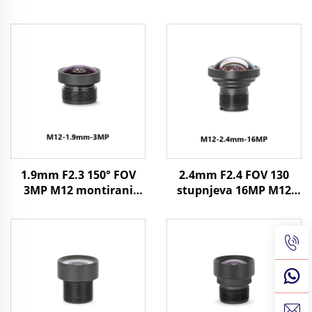
1.9mm F2.3 150° FOV
2.4mm F2.4 FOV 130
3MP M12 montirani
stupnjeva 16MP M12
fiksni fokusni objektiv
Objektiv za 1/2.3"
za 1/3" format slike
Format slike