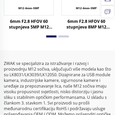
6mm F2.8 HFOV 60
6mm F2.8 HFOV 60
stupnjeva 5MP M12
stupnjeva 8MP M12
Industrijski objektiv za
Industrijski objektiv za
1/2.3" Format slike
1/2.3" Format slike
ZWAK se specijalizira za istraživanje i razvoj i
proizvodnju M12 sočiva, uključujući više modela kao što
su LK8031/LK3039/LK12050. Dizajnirane za USB module
kamera, industrijske kamere, sigurnosne kamere i
uređaje za prepoznavanje lica, naše M12 sočiva imaju
visoku propusnost svjetlosti, nisko distorziju i jasnu
sliku s stabilnim optičkim performansama. U skladu s
člankom 3. stavkom 1. Svi proizvodi su prošli
međunarodnu certifikaciju RoHS i podržavaju usluge
prilagođavanja OEM / ODM. Možemo prilagoditi optičke