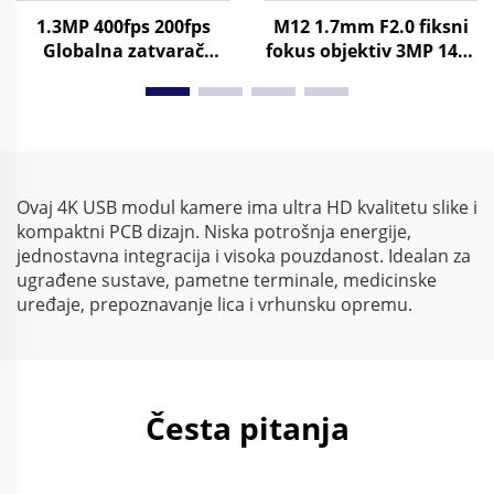
1.3MP 400fps 200fps
M12 1.7mm F2.0 fiksni
Globalna zatvarač
fokus objektiv 3MP 145°
USB3.0 Kamerijski
FOV za 1/4" Format
modul za konferenciju,
slike
Plug & Play na PC / Mac
/ Linuxu
Ovaj 4K USB modul kamere ima ultra HD kvalitetu slike i
kompaktni PCB dizajn. Niska potrošnja energije,
jednostavna integracija i visoka pouzdanost. Idealan za
ugrađene sustave, pametne terminale, medicinske
uređaje, prepoznavanje lica i vrhunsku opremu.
Česta pitanja