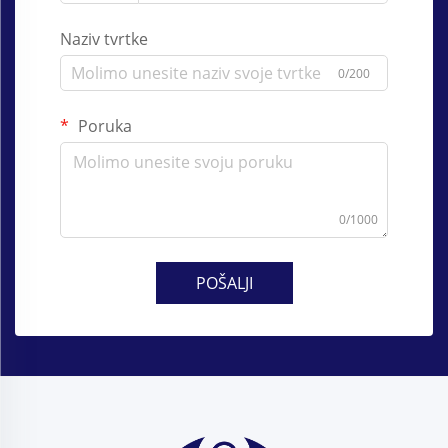
Naziv tvrtke
0/200
Poruka
0/1000
POŠALJI