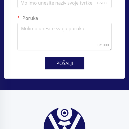
0/200
Poruka
0/1000
POŠALJI