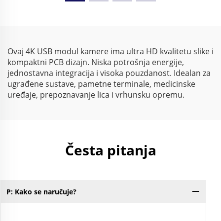
modul za konferenciju,
slike
Plug & Play na PC / Mac
/ Linuxu
Ovaj 4K USB modul kamere ima ultra HD kvalitetu slike i
kompaktni PCB dizajn. Niska potrošnja energije,
jednostavna integracija i visoka pouzdanost. Idealan za
ugrađene sustave, pametne terminale, medicinske
uređaje, prepoznavanje lica i vrhunsku opremu.
Česta pitanja
P: Kako se naručuje?