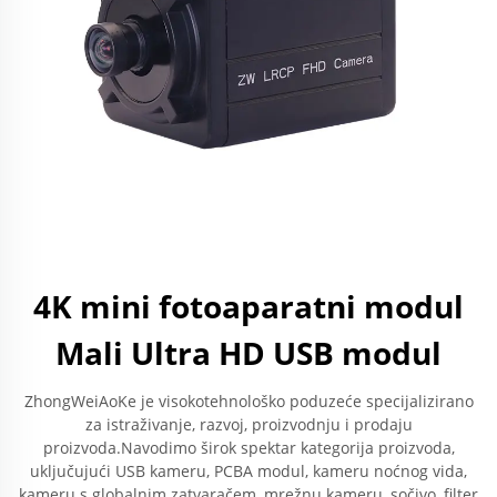
4K mini fotoaparatni modul
Mali Ultra HD USB modul
ZhongWeiAoKe je visokotehnološko poduzeće specijalizirano
za istraživanje, razvoj, proizvodnju i prodaju
proizvoda.Navodimo širok spektar kategorija proizvoda,
uključujući USB kameru, PCBA modul, kameru noćnog vida,
kameru s globalnim zatvaračem, mrežnu kameru, sočivo, filter