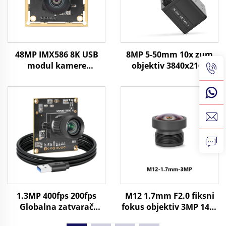
48MP IMX586 8K USB
8MP 5-50mm 10x zum
modul kamere
objektiv 3840x2160
8000x6000 UVC 1/2
30fps industrijska vizija
CMOS prepoznavanje
CMOS UVC SDK 4K USB
slikovnih datoteka
mini kamera
1.3MP 400fps 200fps
M12 1.7mm F2.0 fiksni
Globalna zatvarač
fokus objektiv 3MP 145°
USB3.0 Kamerijski
FOV za 1/4" Format