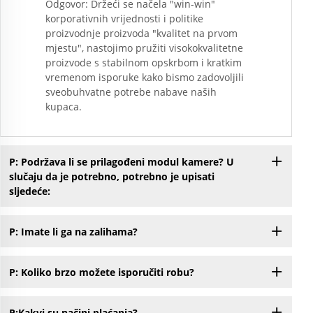
Odgovor: Držeći se načela "win-win"
korporativnih vrijednosti i politike
proizvodnje proizvoda "kvalitet na prvom
mjestu", nastojimo pružiti visokokvalitetne
proizvode s stabilnom opskrbom i kratkim
vremenom isporuke kako bismo zadovoljili
sveobuhvatne potrebe nabave naših
kupaca.
P: Podržava li se prilagođeni modul kamere? U
slučaju da je potrebno, potrebno je upisati
sljedeće:
P: Imate li ga na zalihama?
P: Koliko brzo možete isporučiti robu?
P:Kakvi su načini plaćanja?