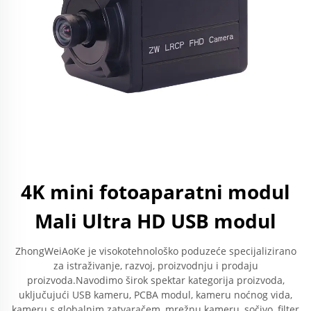
4K mini fotoaparatni modul
Mali Ultra HD USB modul
ZhongWeiAoKe je visokotehnološko poduzeće specijalizirano
za istraživanje, razvoj, proizvodnju i prodaju
proizvoda.Navodimo širok spektar kategorija proizvoda,
uključujući USB kameru, PCBA modul, kameru noćnog vida,
kameru s globalnim zatvaračem, mrežnu kameru, sočivo, filter