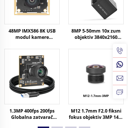
48MP IMX586 8K USB
8MP 5-50mm 10x zum
modul kamere
objektiv 3840x2160
8000x6000 UVC 1/2
30fps industrijska vizija
CMOS prepoznavanje
CMOS UVC SDK 4K USB
slikovnih datoteka
mini kamera
1.3MP 400fps 200fps
M12 1.7mm F2.0 fiksni
Globalna zatvarač
fokus objektiv 3MP 145°
USB3.0 Kamerijski
FOV za 1/4" Format