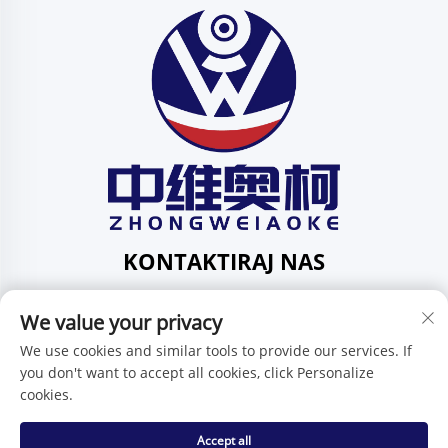
KONTAKTIRAJ NAS
Add: 201, ul. Huafeng br. 1, zajednica Pingdi, područje
We value your privacy
Pingdi, Shenzhen, Guangdong, Kina
Tel:
+86-15986647296
We use cookies and similar tools to provide our services. If
you don't want to accept all cookies, click Personalize
E-mail:
[email protected]
cookies.
Accept all