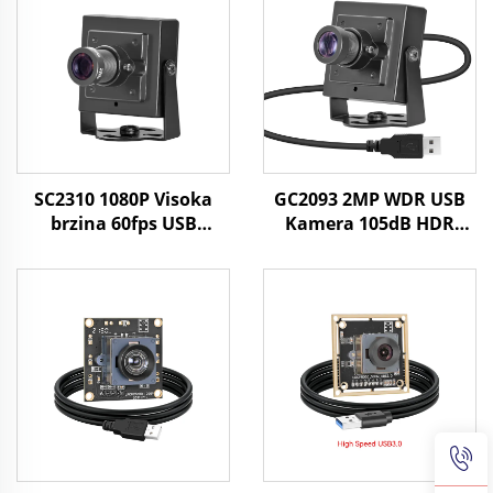
SC2310 1080P Visoka
GC2093 2MP WDR USB
brzina 60fps USB
Kamera 105dB HDR
Webcam 2MP UVC OTG
1/2.9 "Senzor UVC Plug
Plug Play Mini HD
and Play s Androidom,
kamera
Linuxom, Raspberry
Piom