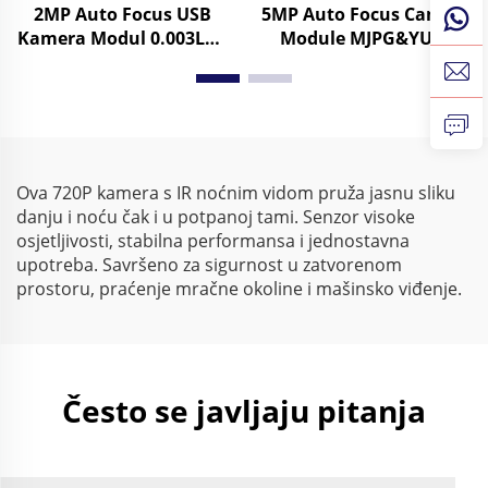
2MP Auto Focus USB
5MP Auto Focus Camera
Kamera Modul 0.003Lux
Module MJPG&YUY2
Niska svjetlost 1080P
1944P 25fps 1080P 60fps
Dinamički raspon 86dB
Visok brzina USB3.0
HD Web kamera
Kamera
Besplatni upravljački
program
Ova 720P kamera s IR noćnim vidom pruža jasnu sliku
danju i noću čak i u potpanoj tami. Senzor visoke
osjetljivosti, stabilna performansa i jednostavna
upotreba. Savršeno za sigurnost u zatvorenom
prostoru, praćenje mračne okoline i mašinsko viđenje.
Često se javljaju pitanja