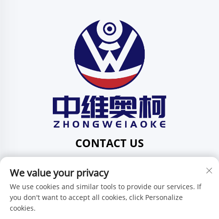
CONTACT US
Add: 201, ul. Huafeng br. 1, zajednica Pingdi, područje
We value your privacy
Pingdi, Shenzhen, Guangdong, Kina
Tel:
+86-15986647296
We use cookies and similar tools to provide our services. If
you don't want to accept all cookies, click Personalize
E-mail:
[email protected]
cookies.