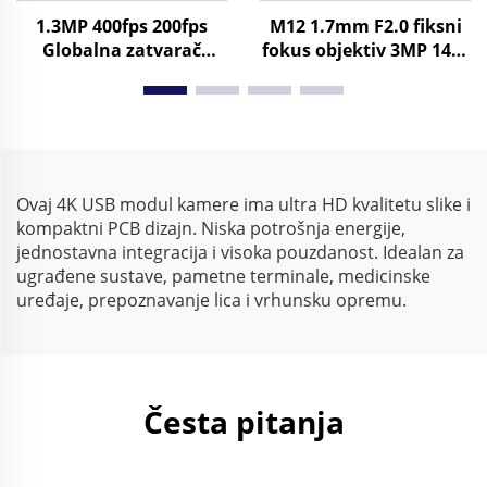
1.3MP 400fps 200fps
M12 1.7mm F2.0 fiksni
Globalna zatvarač
fokus objektiv 3MP 145°
USB3.0 Kamerijski
FOV za 1/4" Format
modul za konferenciju,
slike
Plug & Play na PC / Mac
/ Linuxu
Ovaj 4K USB modul kamere ima ultra HD kvalitetu slike i
kompaktni PCB dizajn. Niska potrošnja energije,
jednostavna integracija i visoka pouzdanost. Idealan za
ugrađene sustave, pametne terminale, medicinske
uređaje, prepoznavanje lica i vrhunsku opremu.
Česta pitanja