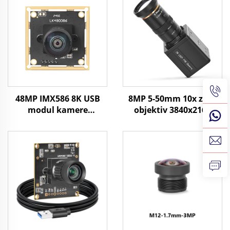
48MP IMX586 8K USB
8MP 5-50mm 10x zum
modul kamere
objektiv 3840x2160
8000x6000 UVC 1/2
30fps industrijska vizija
CMOS prepoznavanje
CMOS UVC SDK 4K USB
slikovnih datoteka
mini kamera