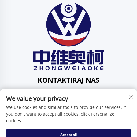
KONTAKTIRAJ NAS
Add: 201, ul. Huafeng br. 1, zajednica Pingdi, područje
We value your privacy
Pingdi, Shenzhen, Guangdong, Kina
Tel:
+86-15986647296
We use cookies and similar tools to provide our services. If
you don't want to accept all cookies, click Personalize
E-mail:
[email protected]
cookies.
Accept all