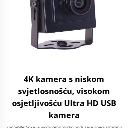
4K kamera s niskom
svjetlosnošću, visokom
osjetljivošću Ultra HD USB
kamera
ZhongWeiAoKe je visokotehnološko poduzeće specijalizirano