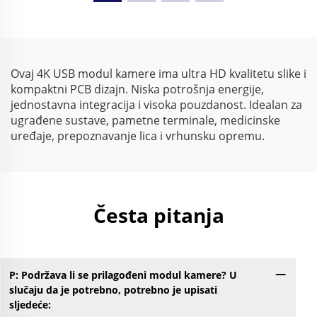
modul za konferenciju,
slike
Plug & Play na PC / Mac
/ Linuxu
Ovaj 4K USB modul kamere ima ultra HD kvalitetu slike i
kompaktni PCB dizajn. Niska potrošnja energije,
jednostavna integracija i visoka pouzdanost. Idealan za
ugrađene sustave, pametne terminale, medicinske
uređaje, prepoznavanje lica i vrhunsku opremu.
Česta pitanja
P: Podržava li se prilagođeni modul kamere? U
slučaju da je potrebno, potrebno je upisati
sljedeće: