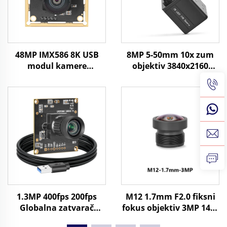
48MP IMX586 8K USB
8MP 5-50mm 10x zum
modul kamere
objektiv 3840x2160
8000x6000 UVC 1/2
30fps industrijska vizija
CMOS prepoznavanje
CMOS UVC SDK 4K USB
slikovnih datoteka
mini kamera
1.3MP 400fps 200fps
M12 1.7mm F2.0 fiksni
Globalna zatvarač
fokus objektiv 3MP 145°
USB3.0 Kamerijski
FOV za 1/4" Format