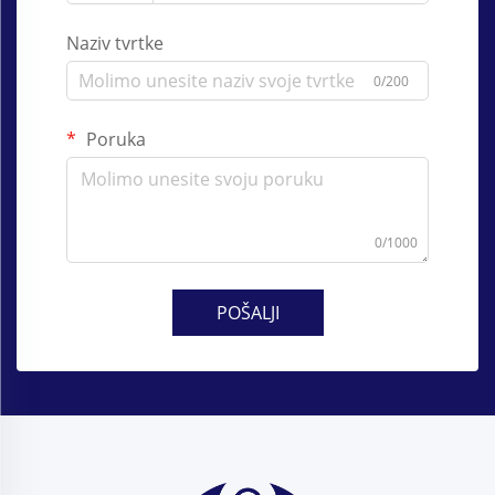
Naziv tvrtke
0/200
Poruka
0/1000
POŠALJI