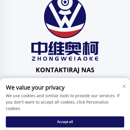
KONTAKTIRAJ NAS
Add: 201, ul. Huafeng br. 1, zajednica Pingdi, područje
We value your privacy
Pingdi, Shenzhen, Guangdong, Kina
Tel:
+86-15986647296
We use cookies and similar tools to provide our services. If
you don't want to accept all cookies, click Personalize
E-mail:
[email protected]
cookies.
Accept all
Autorska prava © Shenzhen Zhongweiaoke Technology Co.,