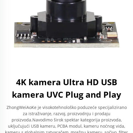
4K kamera Ultra HD USB
kamera UVC Plug and Play
ZhongWeiAoKe je visokotehnološko poduzeće specijalizirano
za istraživanje, razvoj, proizvodnju i prodaju
proizvoda.Navodimo širok spektar kategorija proizvoda,
uključujući USB kameru, PCBA modul, kameru noćnog vida,
kameru s globalnim zatvaračem, mrežnu kameru, sočivo, filter