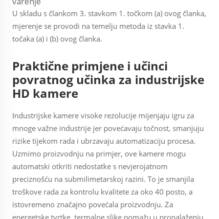
varenje
U skladu s člankom 3. stavkom 1. točkom (a) ovog članka,
mjerenje se provodi na temelju metoda iz stavka 1.
točaka (a) i (b) ovog članka.
Praktične primjene i učinci
povratnog učinka za industrijske
HD kamere
Industrijske kamere visoke rezolucije mijenjaju igru za
mnoge važne industrije jer povećavaju točnost, smanjuju
rizike tijekom rada i ubrzavaju automatizaciju procesa.
Uzmimo proizvodnju na primjer, ove kamere mogu
automatski otkriti nedostatke s nevjerojatnom
preciznošću na submilimetarskoj razini. To je smanjila
troškove rada za kontrolu kvalitete za oko 40 posto, a
istovremeno značajno povećala proizvodnju. Za
energetske tvrtke, termalne slike pomažu u pronalaženju