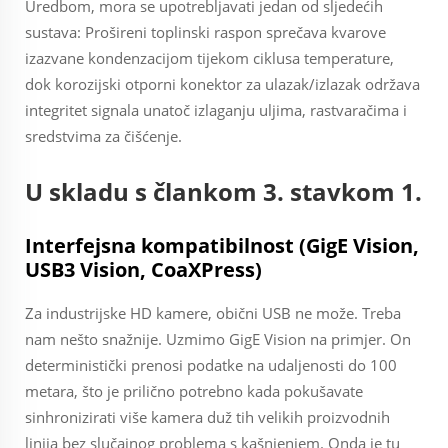
Uredbom, mora se upotrebljavati jedan od sljedećih
sustava: Prošireni toplinski raspon sprečava kvarove
izazvane kondenzacijom tijekom ciklusa temperature,
dok korozijski otporni konektor za ulazak/izlazak održava
integritet signala unatoč izlaganju uljima, rastvaračima i
sredstvima za čišćenje.
U skladu s člankom 3. stavkom 1.
Interfejsna kompatibilnost (GigE Vision,
USB3 Vision, CoaXPress)
Za industrijske HD kamere, obični USB ne može. Treba
nam nešto snažnije. Uzmimo GigE Vision na primjer. On
deterministički prenosi podatke na udaljenosti do 100
metara, što je prilično potrebno kada pokušavate
sinhronizirati više kamera duž tih velikih proizvodnih
linija bez slučajnog problema s kašnjenjem. Onda je tu