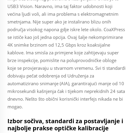
USB3 Vision. Naravno, ima taj faktor udobnosti koji
većina ljudi voli, ali ima problema s elektromagnetnim
smetnjama. Nije super ako je instalirano blizu onih
područja visokog napona gdje iskre lete okolo. CoaXPress
se ističe kao još jedna opcija. Ovaj šalje nekomprimirane
4K snimke brzinom od 12,5 Gbps kroz koaksijalne
kablove. Ima smisla za primjene koje zahtijevaju super
brze inspekcije, pomislite na poluprovodničke obloge
koje se provjeravaju u stvarnom vremenu. Svi ti standardi
dobivaju pečat odobrenja od Udruženja za
automatizirano snimanje (AIA), garantirajući manje od 10
mikrosekundi kašnjenja čak i tijekom neprekidnih 24 sata
dnevno. Nešto što obični korisnički interfejs nikada ne bi
mogao.
Izbor sočiva, standardi za postavljanje i
najbolje prakse optičke kalibracije