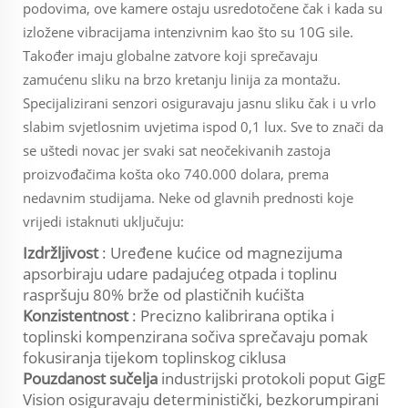
podovima, ove kamere ostaju usredotočene čak i kada su
izložene vibracijama intenzivnim kao što su 10G sile.
Također imaju globalne zatvore koji sprečavaju
zamućenu sliku na brzo kretanju linija za montažu.
Specijalizirani senzori osiguravaju jasnu sliku čak i u vrlo
slabim svjetlosnim uvjetima ispod 0,1 lux. Sve to znači da
se uštedi novac jer svaki sat neočekivanih zastoja
proizvođačima košta oko 740.000 dolara, prema
nedavnim studijama. Neke od glavnih prednosti koje
vrijedi istaknuti uključuju:
Izdržljivost
: Uređene kućice od magnezijuma
apsorbiraju udare padajućeg otpada i toplinu
raspršuju 80% brže od plastičnih kućišta
Konzistentnost
: Precizno kalibrirana optika i
toplinski kompenzirana sočiva sprečavaju pomak
fokusiranja tijekom toplinskog ciklusa
Pouzdanost sučelja
industrijski protokoli poput GigE
Vision osiguravaju deterministički, bezkorumpirani