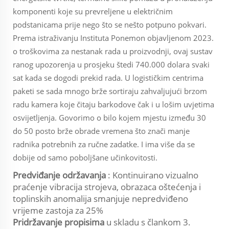
komponenti koje su prevreljene u električnim
podstanicama prije nego što se nešto potpuno pokvari.
Prema istraživanju Instituta Ponemon objavljenom 2023.
o troškovima za nestanak rada u proizvodnji, ovaj sustav
ranog upozorenja u prosjeku štedi 740.000 dolara svaki
sat kada se dogodi prekid rada. U logističkim centrima
paketi se sada mnogo brže sortiraju zahvaljujući brzom
radu kamera koje čitaju barkodove čak i u lošim uvjetima
osvijetljenja. Govorimo o bilo kojem mjestu između 30
do 50 posto brže obrade vremena što znači manje
radnika potrebnih za ručne zadatke. I ima više da se
dobije od samo poboljšane učinkovitosti.
Predviđanje održavanja
: Kontinuirano vizualno
praćenje vibracija strojeva, obrazaca oštećenja i
toplinskih anomalija smanjuje nepredviđeno
vrijeme zastoja za 25%
Pridržavanje propisima
u skladu s člankom 3.