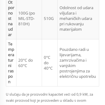
Ot
por
Odolnost od udara
no
100G (po
viljušara i
st
MIL-STD-
510G
mehaničkih udara
na
810H)
pri rukovanju
ud
materijalom
ar
Te
mp
Pouzdano radi u
era
lijevarijama,
0°C
tur
20°C do
zamrzivačima i
do
ni
60°C
vanjskim
40°C
ras
postrojenjima za
po
električnu upotrebu
n
U slučaju da je proizvodni kapacitet veći od 0,9 kW, za
svaki proizvod koji je proizveden u skladu s ovom