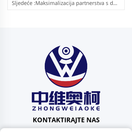
Sljedeće :
Maksimalizacija partnerstva s dobavljačima M12 sočiva
KONTAKTIRAJTE NAS
Add: 201, ul. Huafeng br. 1, zajednica Pingdi, područje