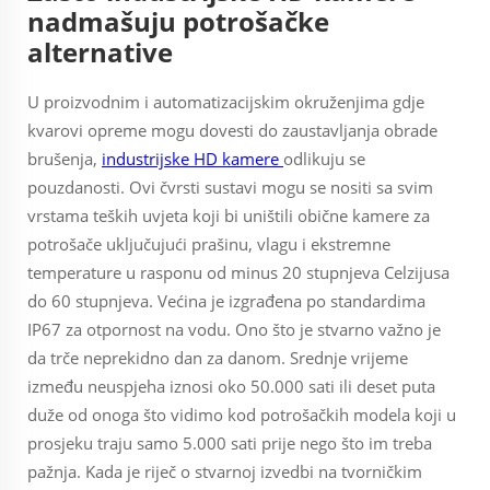
nadmašuju potrošačke
alternative
U proizvodnim i automatizacijskim okruženjima gdje
kvarovi opreme mogu dovesti do zaustavljanja obrade
brušenja,
industrijske HD kamere
odlikuju se
pouzdanosti. Ovi čvrsti sustavi mogu se nositi sa svim
vrstama teških uvjeta koji bi uništili obične kamere za
potrošače uključujući prašinu, vlagu i ekstremne
temperature u rasponu od minus 20 stupnjeva Celzijusa
do 60 stupnjeva. Većina je izgrađena po standardima
IP67 za otpornost na vodu. Ono što je stvarno važno je
da trče neprekidno dan za danom. Srednje vrijeme
između neuspjeha iznosi oko 50.000 sati ili deset puta
duže od onoga što vidimo kod potrošačkih modela koji u
prosjeku traju samo 5.000 sati prije nego što im treba
pažnja. Kada je riječ o stvarnoj izvedbi na tvorničkim