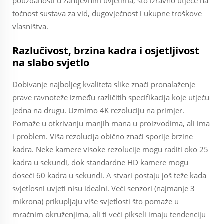
pouzdanosti u zahtjevnim uvjetima, što izravno utječe na
točnost sustava za vid, dugovječnost i ukupne troškove
vlasništva.
Razlučivost, brzina kadra i osjetljivost
na slabo svjetlo
Dobivanje najboljeg kvaliteta slike znači pronalaženje
prave ravnoteže između različitih specifikacija koje utječu
jedna na drugu. Uzmimo 4K rezoluciju na primjer.
Pomaže u otkrivanju manjih mana u proizvodima, ali ima
i problem. Viša rezolucija obično znači sporije brzine
kadra. Neke kamere visoke rezolucije mogu raditi oko 25
kadra u sekundi, dok standardne HD kamere mogu
doseći 60 kadra u sekundi. A stvari postaju još teže kada
svjetlosni uvjeti nisu idealni. Veći senzori (najmanje 3
mikrona) prikupljaju više svjetlosti što pomaže u
mračnim okruženjima, ali ti veći pikseli imaju tendenciju