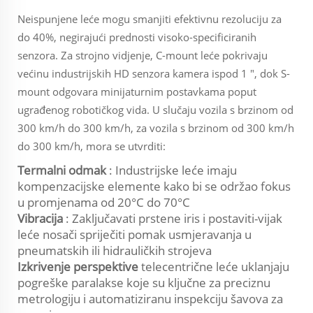
Neispunjene leće mogu smanjiti efektivnu rezoluciju za
do 40%, negirajući prednosti visoko-specificiranih
senzora. Za strojno vidjenje, C-mount leće pokrivaju
većinu industrijskih HD senzora kamera ispod 1 ", dok S-
mount odgovara minijaturnim postavkama poput
ugrađenog robotičkog vida. U slučaju vozila s brzinom od
300 km/h do 300 km/h, za vozila s brzinom od 300 km/h
do 300 km/h, mora se utvrditi:
Termalni odmak
: Industrijske leće imaju
kompenzacijske elemente kako bi se održao fokus
u promjenama od 20°C do 70°C
Vibracija
: Zaključavati prstene iris i postaviti-vijak
leće nosači spriječiti pomak usmjeravanja u
pneumatskih ili hidrauličkih strojeva
Izkrivenje perspektive
telecentrične leće uklanjaju
pogreške paralakse koje su ključne za preciznu
metrologiju i automatiziranu inspekciju šavova za