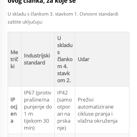
ovog članka, za koje se
U skladu s člankom 3. stavkom 1. Osnovni standardi
zaštite uključuju:
U
skladu
Me
s
Industrijski
trič
članko
Udar
standard
ki
m 4.
stavk
om 2.
IP67 (protiv
IP42
IP
prašine/na
(samo
Preživi
ocj
punjenje do
otpor
automatizirane
en
1 m
an na
cikluse pranja i
a
tijekom 30
prska
vlažna okruženja
min)
nje)