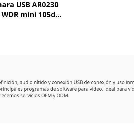
ara USB AR0230
 WDR mini 105dB
HDR 1080P
/YUY2/H.264 alta
elocidad 30fps
ámara web UVC
inición, audio nítido y conexión USB de conexión y uso in
principales programas de software para video. Ideal para vi
 Ofrecemos servicios OEM y ODM.