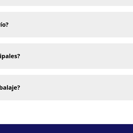
ío?
ipales?
balaje?