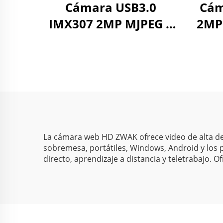
Cámara USB3.0
Cám
IMX307 2MP MJPEG y
2MP
YUY2 alta velocidad
60FPS 1080P cámara
MJPG
web UVC
v
c
La cámara web HD ZWAK ofrece video de alta def
sobremesa, portátiles, Windows, Android y los 
directo, aprendizaje a distancia y teletrabajo.