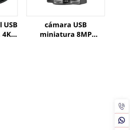
l USB
cámara USB
 4K
miniatura 8MP
0fps,
IMX317 UHD con
VC,
CMOS, 30fps, 4K, UVC
 Plug
Plug and Play, cámara
web de seguridad
para control industrial