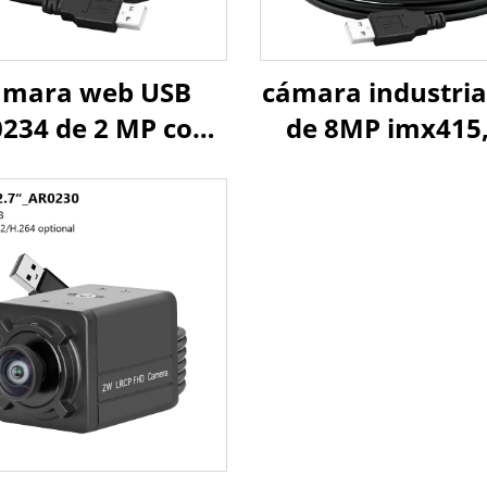
ámara web USB
cámara industria
234 de 2 MP con
de 8MP imx415,
urador global a
UHD 3840*2160, 3
or, 1080 a 90 fps,
MJPG/YUY2, U
a 120 fps, módulo
cámara mini web
cámara mini UVC
Play