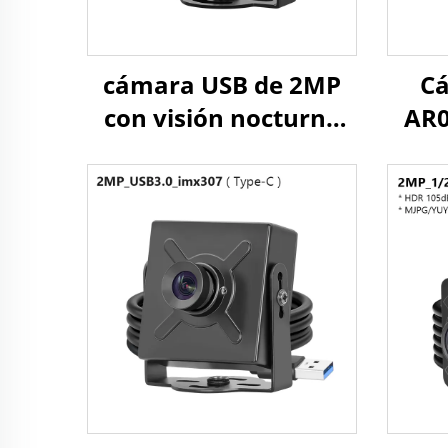
cámara USB de 2MP
C
con visión nocturna
AR0
estelar de 0.003Lux,
obt
1080P, WDR, mini
col
cámara web para
720 
reconocimiento facial
de 
y control industrial