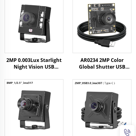
2MP 0.003Lux Starlight
AR0234 2MP Color
Night Vision USB
Global Shutter USB
kamera 1080P WDR Mini
Webcam 1080 90fps 720
Webcam za
120fps UVC Mini Camera
prepoznavanje lica,
Module
industrijska kontrola