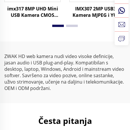
imx317 8MP UHD Mini
IMX307 2MP USB3.0
USB Kamera CMOS
Kamera MJPEG i YUY2
30fps 4K UVC Plug and
Visoka brzina 60FPS
Play Sigurnosna web
1080P UVC Web kamera
kamera za industrijsku
kontrolu
ZWAK HD web kamera nudi video visoke definicije,
jasan audio i USB plug-and-play. Kompatibilan s
desktop, laptop, Windows, Android i mainstream video
softver. Savršeno za video pozive, online sastanke,
uživo strimovanje, učenje na daljinu i telekomunikacije.
OEM i ODM podržani.
Česta pitanja