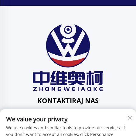
KONTAKTIRAJ NAS
Add: 201, ul. Huafeng br. 1, zajednica Pingdi, područje
We value your privacy
Pingdi, Shenzhen, Guangdong, Kina
Tel:
+86-15986647296
We use cookies and similar tools to provide our services. If
you don't want to accept all cookies, click Personalize