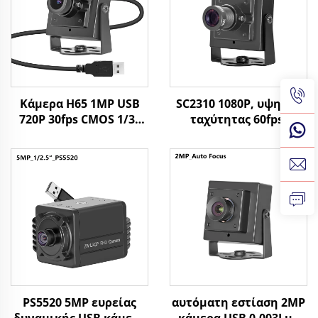
Κάμερα H65 1MP USB
SC2310 1080P, υψηλής
720P 30fps CMOS 1/3"
ταχύτητας 60fps,
Αισθητήρας 1
ιστοκάμερα USB, 2MP,
Megapixel Mini Κάμερα
UVC, OTG, plug and
με
play, μικρή HD κάμερα
Windows/Android/linux
PS5520 5MP ευρείας
αυτόματη εστίαση 2MP