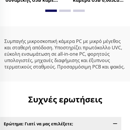
δυναμικής USB κάμερα
κάμερα USB 0,003Lux
WDR 86dB 2592x1944
χαμηλού φωτισμού
30FPS μικρή κάμερα
1080P δυναμικό εύρος
ιστού Android
86dB HD κάμερα ιστού
χωρίς οδηγό
Συμπαγής μικροσκοπική κάμερα PC με μικρό μέγεθος
και σταθερή απόδοση. Υποστηρίζει πρωτόκολλο UVC,
εύκολη ενσωμάτωση σε all-in-one PC, φορητούς
υπολογιστές, μηχανές διαφήμισης και έξυπνους
τερματικούς σταθμούς. Προσαρμόσιμη PCB και φακός.
Συχνές ερωτήσεις
Ερώτημα: Γιατί να μας επιλέξετε;