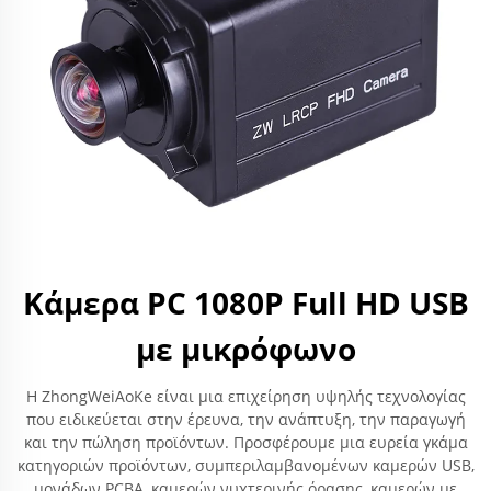
Κάμερα PC 1080P Full HD USB
με μικρόφωνο
Η ZhongWeiAoKe είναι μια επιχείρηση υψηλής τεχνολογίας
που ειδικεύεται στην έρευνα, την ανάπτυξη, την παραγωγή
και την πώληση προϊόντων. Προσφέρουμε μια ευρεία γκάμα
κατηγοριών προϊόντων, συμπεριλαμβανομένων καμερών USB,
μονάδων PCBA, καμερών νυχτερινής όρασης, καμερών με