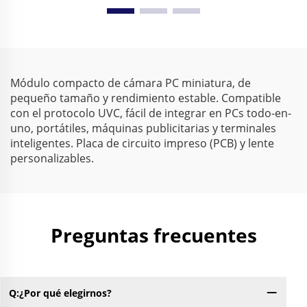
dinámico amplio WDR
0.003Lux baja
86dB 2592x1944 30FPS,
iluminación 1080P
cámara web mini para
rango dinámico 86dB,
Android
cámara web HD sin
controlador
Módulo compacto de cámara PC miniatura, de
pequeño tamaño y rendimiento estable. Compatible
con el protocolo UVC, fácil de integrar en PCs todo-en-
uno, portátiles, máquinas publicitarias y terminales
inteligentes. Placa de circuito impreso (PCB) y lente
personalizables.
Preguntas frecuentes
Q:¿Por qué elegirnos?