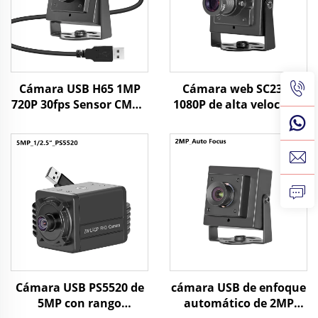
Cámara USB H65 1MP
Cámara web SC2310
720P 30fps Sensor CMOS
1080P de alta velocidad
1/3" 1 megapíxel
60fps USB, 2MP, UVC,
cámara mini con
OTG, cámara mini HD
Windows/Android/Linux
Plug Play
Cámara USB PS5520 de
cámara USB de enfoque
5MP con rango
automático de 2MP