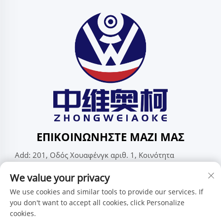
ΕΠΙΚΟΙΝΩΝΉΣΤΕ ΜΑΖΊ ΜΑΣ
Add: 201, Οδός Χουαφένγκ αριθ. 1, Κοινότητα
Πινγκντί, Υποπεριφέρεια Πινγκντί, Σεντσέν,
We value your privacy
Γκουανγκντόνγκ, Κίνα
Τηλ.:
+86-15986647296
We use cookies and similar tools to provide our services. If
you don't want to accept all cookies, click Personalize
Ηλ. Διεύθυνση:
[email protected]
cookies.