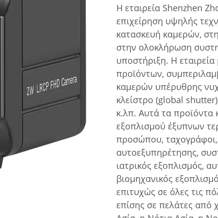
Η εταιρεία Shenzhen Zho
επιχείρηση υψηλής τεχν
κατασκευή καμερών, στη
στην ολοκλήρωση συστη
υποστήριξη. Η εταιρεία
προϊόντων, συμπεριλαμ
καμερών υπέρυθρης νυχ
κλείστρο (global shutte
κ.λπ. Αυτά τα προϊόντα
εξοπλισμού έξυπνων τε
προσώπου, ταχογράφοι,
αυτοεξυπηρέτησης, συσ
ιατρικός εξοπλισμός, α
βιομηχανικός εξοπλισμό
επιτυχώς σε όλες τις πό
επίσης σε πελάτες από 