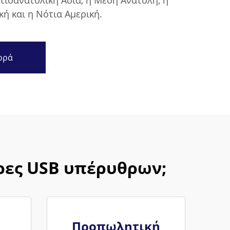
οτιοανατολική Ασία, η Μέση Ανατολή, η
ή και η Νότια Αμερική.
ορά
ερες USB υπέρυθρων;
Προπωλητική