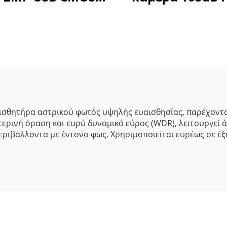
2,7" 1920x1080
1080P
PS Mini Webcam
MJPG/YUY2/H.
ια αναγνώριση
υψηλής ταχύτη
σώπου, μηχανική
30fps κάμερ
όραση
οδήγησης για U
Οχήματα
ισθητήρα αστρικού φωτός υψηλής ευαισθησίας, παρέχοντα
ερινή όραση και ευρύ δυναμικό εύρος (WDR), λειτουργεί ά
 περιβάλλοντα με έντονο φως. Χρησιμοποιείται ευρέως σε 