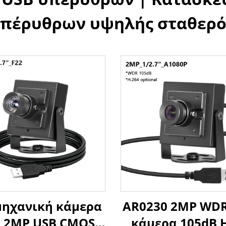
υπέρυθρων υψηλής σταθερό
μηχανική κάμερα
AR0230 2MP WDR
2 2MP USB CMOS
κάμερα 105dB 