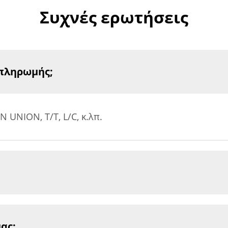
Συχνές ερωτήσεις
 πληρωμής;
UNION, T/T, L/C, κ.λπ.
ας;