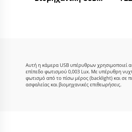
Κάμερα 0,003Lux
1/
Χαμηλό Φως WDR
30F
2MP CMOS
γ
Αισθητήρας Starlight
προ
Όραση Νυκτός Mini
Κάμερα
Αυτή η κάμερα USB υπέρυθρων χρησιμοποιεί α
επίπεδο φωτισμού 0,003 Lux. Με υπέρυθρη νυχτ
φωτισμό από το πίσω μέρος (backlight) και σε
ασφαλείας και βιομηχανικές επιθεωρήσεις.