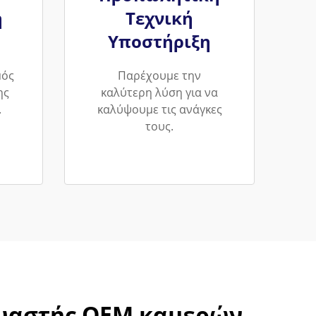
ή
Τεχνική
Υποστήριξη
μός
Παρέχουμε την
ης
καλύτερη λύση για να
.
καλύψουμε τις ανάγκες
τους.
ευαστής OEM καμερών