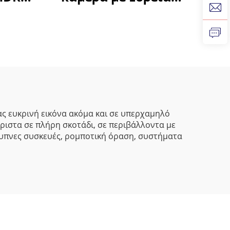
Δυναμική, WDR 86dB,
264
CMOS 30FPS,
τας
Μικροσκοπική
α
Ιστοκάμερα για
AVs/
Android, Αναγνώριση
Προσώπου,
Βιομηχανική Όραση
ς ευκρινή εικόνα ακόμα και σε υπερχαμηλό
ριστα σε πλήρη σκοτάδι, σε περιβάλλοντα με
Μηχανής
έξυπνες συσκευές, ρομποτική όραση, συστήματα