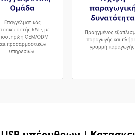
Ομάδα
παραγωγικ
δυνατότητα
Επαγγελματικός
ατασκευαστής R&D, με
Προηγμένος εξοπλισ
ποστήριξη OEM/ODM
παραγωγής και πλήρ
και προσαρμοστικών
γραμμή παραγωγής
υπηρεσιών.
 USB υπέρυθρων | Κατασκ