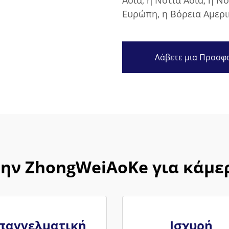
Ασία, η Νότια Ασία, η Ν
Ευρώπη, η Βόρεια Αμερικ
Λάβετε μια Προσφ
 την ZhongWeiAoKe για κάμ
παγγελματική
Ισχυρή