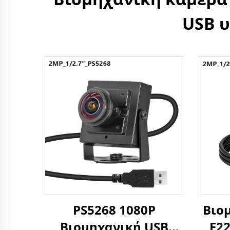
USB 
PS5268 1080P
Βιο
Βιομηχανική USB
F2