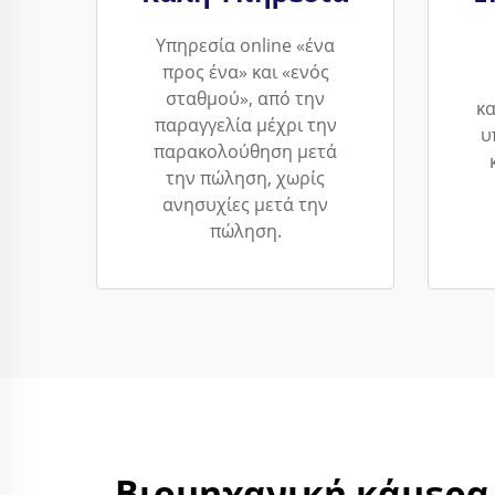
Υπηρεσία online «ένα
προς ένα» και «ενός
σταθμού», από την
κ
παραγγελία μέχρι την
υ
παρακολούθηση μετά
την πώληση, χωρίς
ανησυχίες μετά την
πώληση.
Βιομηχανική κάμερα