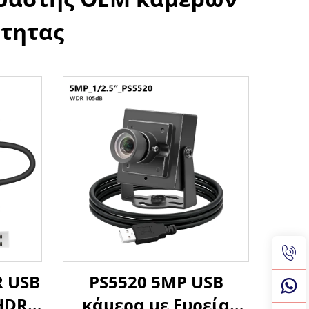
τητας
 USB
PS5520 5MP USB
HDR
κάμερα με Ευρεία