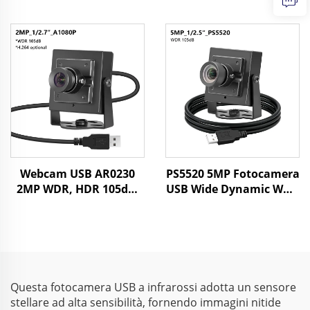
0,003Lux Bassa
1/2,7" 1920x1080 30 FPS
illuminazione WDR
Webcam mini per
Sensore CMOS da 2MP
riconoscimento
Visione notturna
facciale, visione
Starlight Mini
artificiale
fotocamera
Webcam USB AR0230
PS5520 5MP Fotocamera
2MP WDR, HDR 105dB,
USB Wide Dynamic WDR
1080P,
86dB CMOS 30FPS Mini
MJPG/YUY2/H.264, 30fps
webcam Android per
ad alta velocità,
riconoscimento
telecamera per guida
facciale, visione
per UAV/veicoli
artificiale industriale
Questa fotocamera USB a infrarossi adotta un sensore
stellare ad alta sensibilità, fornendo immagini nitide