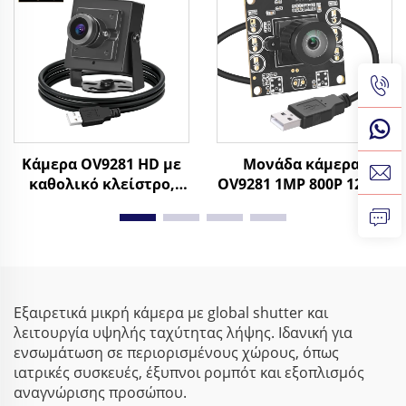
βιομηχανική κάμερα
Οδήγηση Mini Κάμερα
Κάμερα OV9281 HD με
Μονάδα κάμερας
καθολικό κλείστρο,
OV9281 1MP 800P 120fps
Μαύρο-Άσπρο, 120fps,
με καθολικό κλείστρο,
800P, 210fps, 640X480,
κάμερα USB χωρίς
Μικρή βιομηχανική
οδηγό, 210fps
κάμερα USB για υψηλή
μονόχρωμη κάμερα
ταχύτητα λήψης
USB για οπτική
επιθεώρηση
Εξαιρετικά μικρή κάμερα με global shutter και
λειτουργία υψηλής ταχύτητας λήψης. Ιδανική για
ενσωμάτωση σε περιορισμένους χώρους, όπως
ιατρικές συσκευές, έξυπνοι ρομπότ και εξοπλισμός
αναγνώρισης προσώπου.