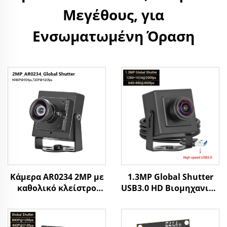
Μεγέθους, για
Ενσωματωμένη Όραση
Κάμερα AR0234 2MP με
1.3MP Global Shutter
καθολικό κλείστρο
USB3.0 HD Βιομηχανική
120FPS 90FPS USB, HD
Κάμερα 400fps/200fps
UVC, για αναγνώριση
Υψηλής Ταχύτητας
προσώπου σε Android,
Λήψη Κινήσεων Χωρίς