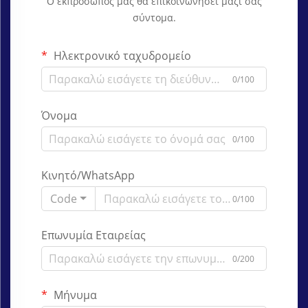
Ο εκπρόσωπός μας θα επικοινωνήσει μαζί σας
σύντομα.
Ηλεκτρονικό ταχυδρομείο
0/100
Όνομα
0/100
Κινητό/WhatsApp
Code
0/100
Επωνυμία Εταιρείας
0/200
Μήνυμα