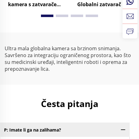
kamera s zatvaračem
Globalni zatvarač usb
Crno-bijeli 120fps 800P
kamera Modul bez
210fps 640X480 Mini
upravljačkog sustava
USB industrijska
210fps Monokromna
kamera za snimanje
USB kamera za vizualni
velike brzine
pregled
Ultra mala globalna kamera sa brzinom snimanja.
Savršeno za integraciju ograničenog prostora, kao što
su medicinski uređaji, inteligentni roboti i oprema za
prepoznavanje lica.
Česta pitanja
P: Imate li ga na zalihama?
P: