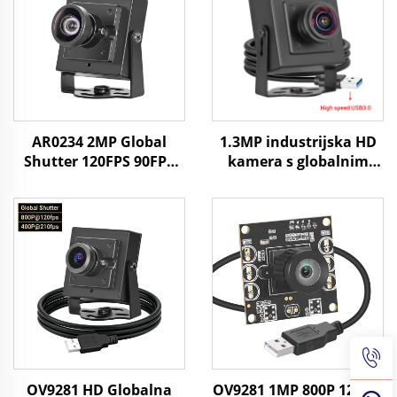
AR0234 2MP Global
1.3MP industrijska HD
Shutter 120FPS 90FPS
kamera s globalnim
USB kamera HD UVC
zatvaračem i USB3.0
Android prepoznavanje
400fps/200fps za
lica industrijska
snimanje brzih pokreta
kamera
bez vođenja,
minikamera
OV9281 HD Globalna
OV9281 1MP 800P 120fps