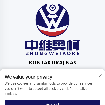
KONTAKTIRAJ NAS
Add: 201, ul. Huafeng br. 1, zajednica Pingdi, područje
We value your privacy
Pingdi, Shenzhen, Guangdong, Kina
Tel:
+86-15986647296
We use cookies and similar tools to provide our services. If
you don't want to accept all cookies, click Personalize
E-mail:
[email protected]
cookies.
Accept all