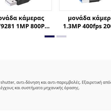
νάδα κάμερας
μονάδα κάμερ
9281 1MP 800P
1.3MP 400fps 20
fps με καθολικό
με καθολικό κλε
στρο, κάμερα USB
USB3.0 για
ίς οδηγό, 210fps
συνεδριάσεις
όχρωμη κάμερα
σύνδεση κα
SB για οπτική
λειτουργία σ
επιθεώρηση
PC/Mac/Linu
 shutter, αντι-δόνηση και αντι-παρεμβολές. Εξαιρετική α
λέγχους και συστήματα μηχανικής όρασης.