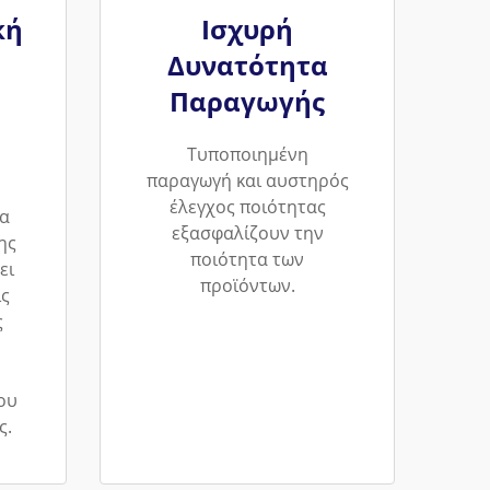
κή
Ισχυρή
Δυνατότητα
Παραγωγής
Τυποποιημένη
παραγωγή και αυστηρός
έλεγχος ποιότητας
α
εξασφαλίζουν την
ης
ποιότητα των
ει
προϊόντων.
ις
ς
ου
ς.