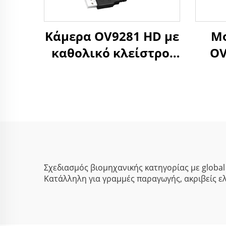
Κάμερα OV9281 HD με
Μο
καθολικό κλείστρο,
OV
Μαύρο-Άσπρο,
120
120fps, 800P, 210fps,
κλεί
640X480, Μικρή
χωρ
βιομηχανική κάμερα
μον
USB για υψηλή
U
ταχύτητα λήψης
Σχεδιασμός βιομηχανικής κατηγορίας με global
Κατάλληλη για γραμμές παραγωγής, ακριβείς ε