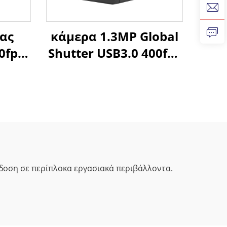
ας
κάμερα 1.3MP Global
0fps
Shutter USB3.0 400fps
ίστρο
200fps υψηλού
ρυθμού καρέ για
,
σύστημα όρασης
ι
ελέγχου ποιότητας
ε
x
πόδοση σε περίπλοκα εργασιακά περιβάλλοντα.