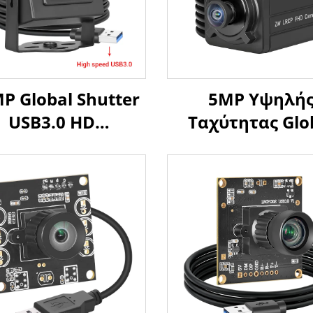
P Global Shutter
5MP Υψηλή
USB3.0 HD
Ταχύτητας Glo
μηχανική Κάμερα
Shutter 60fps 9
ps/200fps Υψηλής
USB3.0 Κάμερα 
αχύτητας Λήψη
HD Χωρίς
ινήσεων Χωρίς
Παραμόρφω
ηση Mini Κάμερα
Ευρυγώνια για