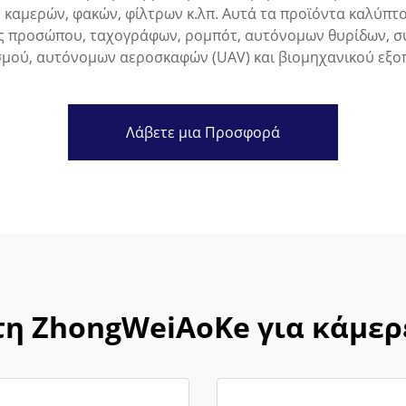
ών καμερών, φακών, φίλτρων κ.λπ. Αυτά τα προϊόντα καλύπ
ς προσώπου, ταχογράφων, ρομπότ, αυτόνομων θυρίδων, σ
σμού, αυτόνομων αεροσκαφών (UAV) και βιομηχανικού εξο
Λάβετε μια Προσφορά
τη ZhongWeiAoKe για κάμερε