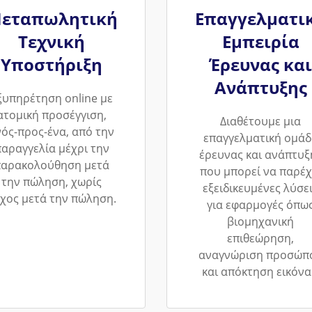
εταπωλητική
Επαγγελματι
Τεχνική
Εμπειρία
Υποστήριξη
Έρευνας και
Ανάπτυξης
ξυπηρέτηση online με
ατομική προσέγγιση,
Διαθέτουμε μια
νός-προς-ένα, από την
επαγγελματική ομάδ
αραγγελία μέχρι την
έρευνας και ανάπτυξ
παρακολούθηση μετά
που μπορεί να παρέχ
την πώληση, χωρίς
εξειδικευμένες λύσε
χος μετά την πώληση.
για εφαρμογές όπω
βιομηχανική
επιθεώρηση,
αναγνώριση προσώπ
και απόκτηση εικόνα