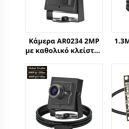
Κάμερα AR0234 2MP
1.3M
με καθολικό κλείστρο
120FPS 90FPS USB, HD
Βιο
UVC, για αναγνώριση
400f
προσώπου σε
Τ
Android, βιομηχανική
Κ
κάμερα
Οδήγ