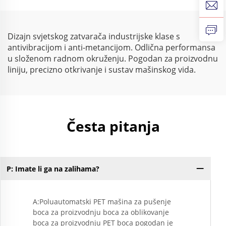
kamera za snimanje
USB kamera za vizualni
velike brzine
pregled
Dizajn svjetskog zatvarača industrijske klase s
antivibracijom i anti-metancijom. Odlična performansa
u složenom radnom okruženju. Pogodan za proizvodnu
liniju, precizno otkrivanje i sustav mašinskog vida.
Česta pitanja
P: Imate li ga na zalihama?
P:
A:Poluautomatski PET mašina za pušenje
boca za proizvodnju boca za oblikovanje
boca za proizvodnju PET boca pogodan je