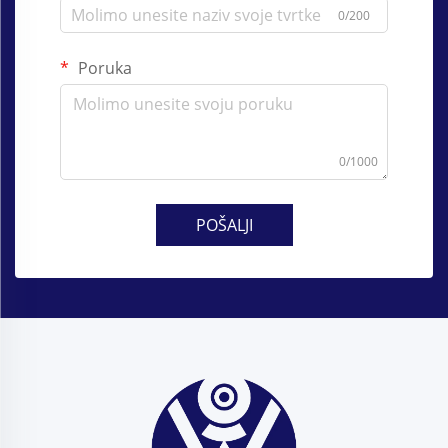
0/200
Poruka
0/1000
POŠALJI