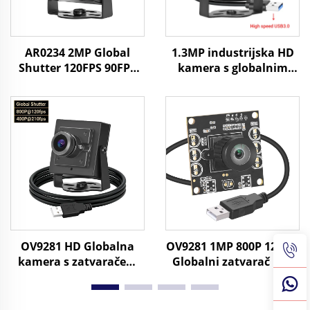
AR0234 2MP Global
1.3MP industrijska HD
Shutter 120FPS 90FPS
kamera s globalnim
USB kamera HD UVC
zatvaračem i USB3.0
Android prepoznavanje
400fps/200fps za
lica industrijska
snimanje brzih pokreta
kamera
bez vođenja,
minikamera
OV9281 HD Globalna
OV9281 1MP 800P 120fps
kamera s zatvaračem
Globalni zatvarač usb
Crno-bijeli 120fps 800P
kamera Modul bez
210fps 640X480 Mini
upravljačkog sustava
USB industrijska
210fps Monokromna