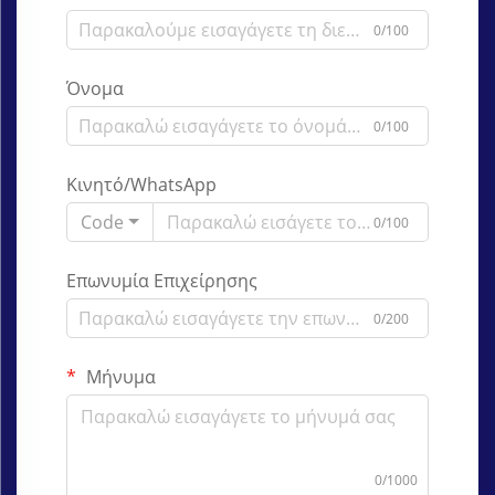
0/100
Όνομα
0/100
Κινητό/WhatsApp
Code
0/100
Επωνυμία Επιχείρησης
0/200
Μήνυμα
0/1000