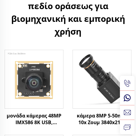
πεδίο οράσεως για
βιομηχανική και εμπορική
χρήση
μονάδα κάμερας 48MP
κάμερα 8MP 5-50mm
IMX586 8K USB,
10x Ζουμ 3840x2160
8000x6000 UVC, 1/2
30fps Βιομηχανική
CMOS, για αναγνώριση
Όραση CMOS UVC SDK