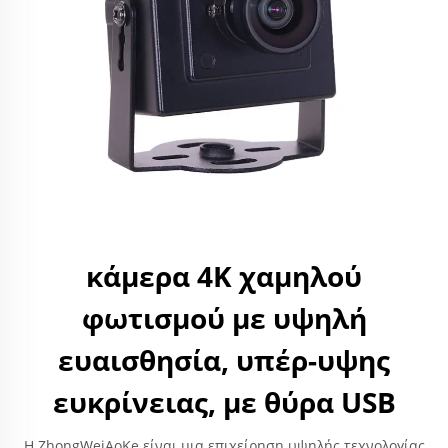
κάμερα 4K χαμηλού
φωτισμού με υψηλή
ευαισθησία, υπέρ-υψης
ευκρίνειας, με θύρα USB
Η ZhongWeiAoKe είναι μια επιχείρηση υψηλής τεχνολογίας