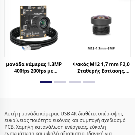
αρχείων εικόνας
4K USB Mini Κάμερα
μονάδα κάμερας 1.3MP
Φακός M12 1,7 mm F2,0
400fps 200fps με
Σταθερής Εστίασης,
καθολικό κλείστρο
3MP, Πεδίο Όρασης
USB3.0 για
145° για Μορφή
συνεδριάσεις, σύνδεση
Εικόνας 1/4"
και λειτουργία σε
PC/Mac/Linux
Αυτή η μονάδα κάμερας USB 4K διαθέτει υπέρ-υψης
ευκρίνειας ποιότητα εικόνας και συμπαγή σχεδιασμό
PCB. Χαμηλή κατανάλωση ενέργειας, εύκολη
ενσωμάτωση και υψηλή αξιοπιστία. Ιδανική για