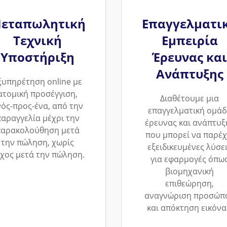
εταπωλητική
Επαγγελματι
Τεχνική
Εμπειρία
Υποστήριξη
Έρευνας και
Ανάπτυξης
ξυπηρέτηση online με
ατομική προσέγγιση,
Διαθέτουμε μια
νός-προς-ένα, από την
επαγγελματική ομάδ
αραγγελία μέχρι την
έρευνας και ανάπτυξ
παρακολούθηση μετά
που μπορεί να παρέχ
την πώληση, χωρίς
εξειδικευμένες λύσε
χος μετά την πώληση.
για εφαρμογές όπω
βιομηχανική
επιθεώρηση,
αναγνώριση προσώπ
και απόκτηση εικόνα