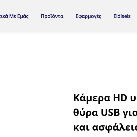
τικά Με Εμάς
Προϊόντα
Εφαρμογές
Eidiseis
Κάμερα HD υ
θύρα USB γι
και ασφάλει