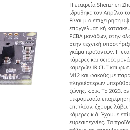
Η εταιρεία Shenzhen Zh
ιδρύθηκε τον Απρίλιο το
Είναι μια επιχείρηση υ
επαγγελματική κατασκευ
PCBA μονάδων, στην ολ
στην τεχνική υποστήριξ
γκάμα προϊόντων. Η ετα
κάμερες και σειρές μον
καμερών IR CUT και φω
M12 και φακούς με παρ
πλησιέστερων υπερύθρ
ζώνης, κ.ο.κ. Το 2023, 
μικρομεσαία επιχείρηση»
επιπλέον, έχουμε λάβει
κάμερες κ.ά. Έχουμε επί
ευρεσιτεχνίες. Τα προϊό