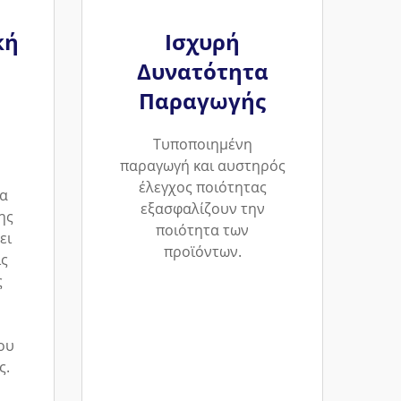
κή
Ισχυρή
Δυνατότητα
Παραγωγής
Τυποποιημένη
παραγωγή και αυστηρός
έλεγχος ποιότητας
α
εξασφαλίζουν την
ης
ποιότητα των
ει
προϊόντων.
ις
ς
ου
ς.