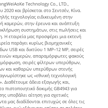
ongWeiAoKe Technology Co., LTD.,
υ 2020 και βρίσκεται στο Σεντσέν, Κίνα.
ψηλής τεχνολογίας ειδικευμένη στην
ή καμερών, στην έρευνα και ανάπτυξη
οκλήρωση συστημάτων, στις πωλήσεις και
η. Η εταιρεία μας προσφέρει μια εκτενή
ιρεία παράγει κυρίως βιομηχανικές
άδων USB και δικτύου 1 MP–12 MP, σειρές
τεινών καμερών, απαραμόρφωτες φακούς
αμόρφωση, σειρές φίλτρων υπερύθρων,
ων και καθαρών υπερύθρων στενής
αναγνωρίστηκε ως «εθνική τεχνολογική
. Διαθέτουμε άδεια εξαγωγής και,
 το πιστοποιητικό δοκιμής GB4943 για
σης υποβάλει αίτηση για σχετικές
ντα μας διαδίδονται επιτυχώς σε όλες τις