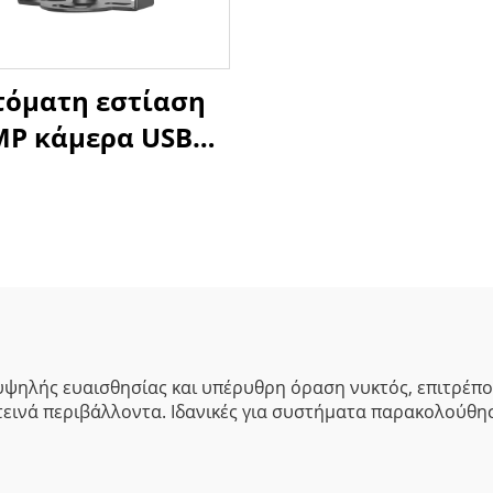
τόματη εστίαση
MP κάμερα USB
003Lux χαμηλού
ωτισμού 1080P
μικό εύρος 86dB
 κάμερα ιστού
χωρίς οδηγό
ψηλής ευαισθησίας και υπέρυθρη όραση νυκτός, επιτρέπο
κοτεινά περιβάλλοντα. Ιδανικές για συστήματα παρακολούθ