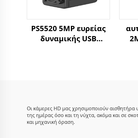
PS5520 5MP ευρείας
αυ
δυναμικής USB
2
κάμερα WDR 86dB
0,
2592x1944 30FPS
φ
μικρή κάμερα ιστού
δυνα
Android
HD
Οι κάμερες HD μας χρησιμοποιούν αισθητήρα υ
της ημέρας όσο και τη νύχτα, ακόμα και σε σ
και μηχανική όραση.