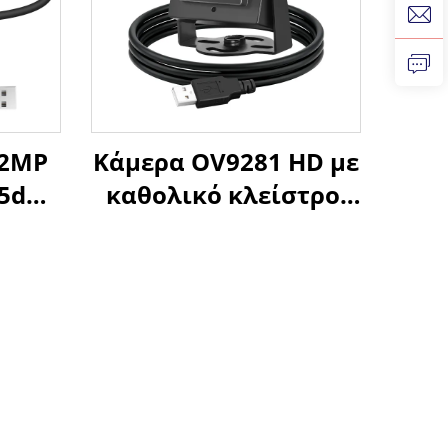
 2MP
Κάμερα OV9281 HD με
05dB
καθολικό κλείστρο,
ρας
Μαύρο-Άσπρο,
 and
120fps, 800P, 210fps,
ριξη
640X480, Μικρή
x,
βιομηχανική κάμερα
i
USB για υψηλή
ταχύτητα λήψης