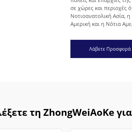
πόλεις και επαρχίες της
σε χώρες και περιοχές ό
Νοτιοανατολική Ασία, η
Αμερική και η Νότια Αμε
Λάβετε Προσφορά
λέξετε τη ZhongWeiAoKe γι