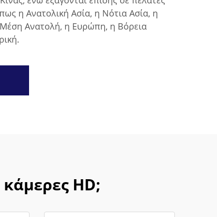
 Κίνας, ενώ εξάγονται επίσης σε πελάτες
πως η Ανατολική Ασία, η Νότια Ασία, η
 Μέση Ανατολή, η Ευρώπη, η Βόρεια
ρική.
α κάμερες HD;