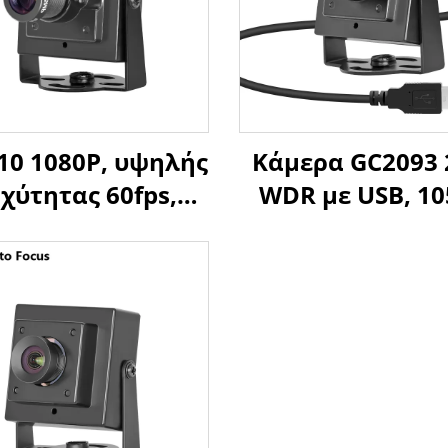
10 1080P, υψηλής
Κάμερα GC2093
χύτητας 60fps,
WDR με USB, 1
κάμερα USB, 2MP,
HDR, Αισθητή
, OTG, plug and
1/2.9”, UVC Plug
lay, μικρή HD
Play με υποστή
κάμερα
Android, Linu
Raspberry P