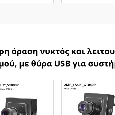
η όραση νυκτός και λειτο
ού, με θύρα USB για συστ