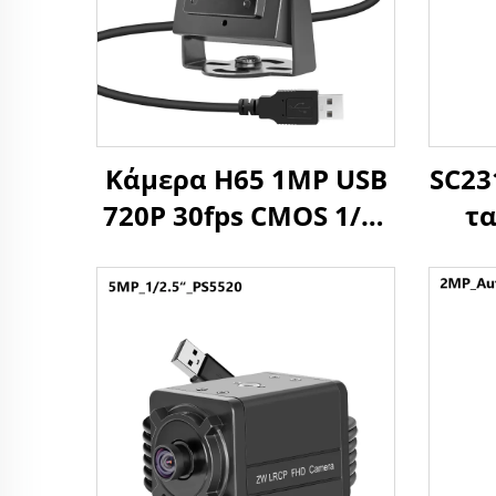
Κάμερα H65 1MP USB
SC23
720P 30fps CMOS 1/3"
τα
Αισθητήρας 1
ιστο
Megapixel Mini
UVC
Κάμερα με
p
Windows/Android/linux