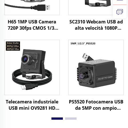
H65 1MP USB Camera
SC2310 Webcam USB ad
720P 30fps CMOS 1/3"
alta velocità 1080P
Sensore 1Megapixel
60fps 2MP UVC OTG Plug
Mini Camera con
Play Mini telecamera
Windows/Android/Linux
HD
Telecamera industriale
PS5520 Fotocamera USB
USB mini OV9281 HD
da 5MP con ampio
Global Shutter nera
dinamico WDR 86dB
bianca 120 fps 800P 210
2592x1944 30FPS Mini
fps 640X480 per
webcam Android