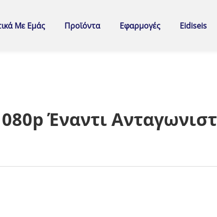
τικά Με Εμάς
Προϊόντα
Εφαρμογές
Eidiseis
1080p Έναντι Ανταγωνιστ