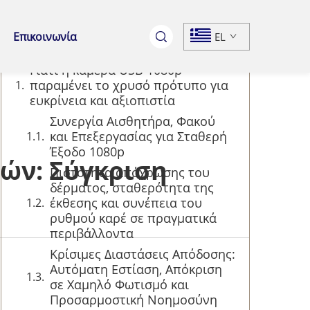
Περιεχόμενα
Επικοινωνία
EL
Γιατί η κάμερα USB 1080p
παραμένει το χρυσό πρότυπο για
ευκρίνεια και αξιοπιστία
Συνεργία Αισθητήρα, Φακού
και Επεξεργασίας για Σταθερή
Έξοδο 1080p
ών: Σύγκριση
Πιστότητα απόχρωσης του
δέρματος, σταθερότητα της
έκθεσης και συνέπεια του
ρυθμού καρέ σε πραγματικά
περιβάλλοντα
Κρίσιμες Διαστάσεις Απόδοσης:
Αυτόματη Εστίαση, Απόκριση
σε Χαμηλό Φωτισμό και
Προσαρμοστική Νοημοσύνη