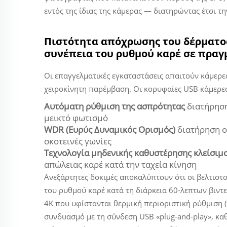
εντός της ίδιας της κάμερας — διατηρώντας έτσι τ
Πιστότητα απόχρωσης του δέρματος
συνέπεια του ρυθμού καρέ σε πραγ
Οι επαγγελματικές εγκαταστάσεις απαιτούν κάμερ
χειροκίνητη παρέμβαση. Οι κορυφαίες USB κάμερε
Αυτόματη ρύθμιση της ασπρότητας
διατήρησ
μεικτό φωτισμό
WDR (Ευρύς Δυναμικός Ορισμός)
διατήρηση ο
σκοτεινές γωνίες
Τεχνολογία μηδενικής καθυστέρησης κλείσιμου
απώλειας καρέ κατά την ταχεία κίνηση
Ανεξάρτητες δοκιμές αποκαλύπτουν ότι οι βελτισ
του ρυθμού καρέ κατά τη διάρκεια 60-λεπτων βιν
4K που υφίστανται θερμική περιοριστική ρύθμιση (th
συνδυασμό με τη σύνδεση USB «plug-and-play», κα