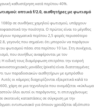
ηχανική καθυστέρηση κατά περίπου 40%.
ισμού: οπτικά f/2.0, αισθητήρες με φωτισμό
ν 1080p σε συνθήκες χαμηλού φωτισμού, υπάρχουν
ποφασιστικά την ποιότητα. Ο πρώτος είναι το μέγεθος
λλέγουν πραγματικά περίπου 2,5 φορές περισσότερο
2.8, γεγονός που σημαίνει ότι μπορούν να παράγουν
του φωτισμού πέσει στα περίπου 10 lux. Στη συνέχεια,
τισμό, που συνήθως αναφέρονται με τον
; Η ειδική τους διαμόρφωση επιτρέπει την εισροή
νοστοιχειακές μονάδες (pixels) είναι διατεταγμένες
ντι των παραδοσιακών αισθητήρων με εμπρόσθιο
 Αυτές οι κάμερες διαχειρίζονται εξαιρετικά καλά το
1600, χάρη σε μια τεχνολογία που ονομάζεται «κύκλωμα
υαστούν όλοι αυτοί οι παράγοντες, τι επιτυγχάνουμε;
ε σκοτεινές καταστάσεις σε σύγκριση με την
άγματι εντυπωσιακό για όποιον χρειάζεται αξιόπιστο