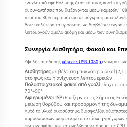
ενοχλητικά εφέ θόλωσης όταν κάποιος κινείται γρή
οι συναντήσεις που διεξάγονται μέσω καμερών 10
περίπου 30% περισσότερο σε σύγκριση με επιλογέ
δουν καλύτερα τα πρόσωπα, να διαβάζουν έγγραφα 
λειτουργούν ομαλά ακόμη και μέσω των συνηθισμέ
Συνεργία Αισθητήρα, Φακού και Επε
Υψηλής απόδοσης
κάμερες USB 1080p
ενσωματώνο
Αισθητήρες
με βέλτιστη πυκνότητα pixel (2,1
στο φως και η ανίχνευση λεπτομερειών
Πολυστοιχειακοί φακοί από γυαλί
ελαχιστοπο
70°–90°
Αφιερωμένοι ISP
(Επεξεργαστές Σήματος Εικό
μείωση θορύβου και προσαρμογή της δυναμι
Αυτό το υλικό οικοσύστημα διασφαλίζει αξιόπιστες
παρουσιάσεων με φωτισμό από πίσω ή γρήγορων επι
φωτογραφίας που καταναλώνουν πόρους της CPU, 