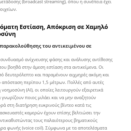
ετάδοσης (broadcast streaming), όπου η συνέπεια έχει
οιχείων.
τόματη Εστίαση, Απόκριση σε Χαμηλό
οσύνη
 παρακολούθησης του αντικειμένου σε
 συνδυασμό ανίχνευσης φάσης και ανάλυσης αντίθεσης
που βοηθά στην άμεση εστίαση στα αντικείμενα. Οι
ισό δευτερόλεπτο και παραμένουν αιχμηρές ακόμη και
πό απόσταση περίπου 1,5 μέτρων. Πολλές από αυτές
νοημοσύνη (AI), οι οποίες λειτουργούν εξαιρετικά
γνωρίζουν ποιος μιλάει και να μην αναζητούν
ρά στη διατήρηση ευκρινούς βίντεο κατά τις
τασκευαστές καμερών έχουν επίσης βελτιώσει την
αντικαθιστώντας τους παλαιότερους βηματικούς
ρα φωνής (voice coil). Σύμφωνα με τα αποτελέσματα