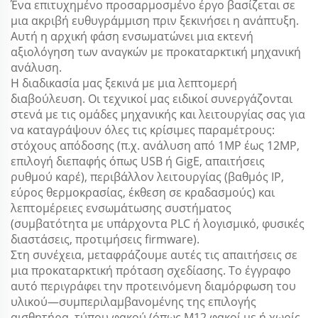
Ένα επιτυχημένο προσαρμοσμένο έργο βασίζεται σε
μια ακριβή ευθυγράμμιση πριν ξεκινήσει η ανάπτυξη.
Αυτή η αρχική φάση ενσωματώνει μια εκτενή
αξιολόγηση των αναγκών με προκαταρκτική μηχανική
ανάλυση.
Η διαδικασία μας ξεκινά με μια λεπτομερή
διαβούλευση. Οι τεχνικοί μας ειδικοί συνεργάζονται
στενά με τις ομάδες μηχανικής και λειτουργίας σας για
να καταγράψουν όλες τις κρίσιμες παραμέτρους:
στόχους απόδοσης (π.χ. ανάλυση από 1MP έως 12MP,
επιλογή διεπαφής όπως USB ή GigE, απαιτήσεις
ρυθμού καρέ), περιβάλλον λειτουργίας (βαθμός IP,
εύρος θερμοκρασίας, έκθεση σε κραδασμούς) και
λεπτομέρειες ενσωμάτωσης συστήματος
(συμβατότητα με υπάρχοντα PLC ή λογισμικό, φυσικές
διαστάσεις, προτιμήσεις firmware).
Στη συνέχεια, μεταφράζουμε αυτές τις απαιτήσεις σε
μια προκαταρκτική πρόταση σχεδίασης. Το έγγραφο
αυτό περιγράφει την προτεινόμενη διαμόρφωση του
υλικού—συμπεριλαμβανομένης της επιλογής
αισθητήρα, τύπου φακού (όπως M12 φακοί με ή χωρίς