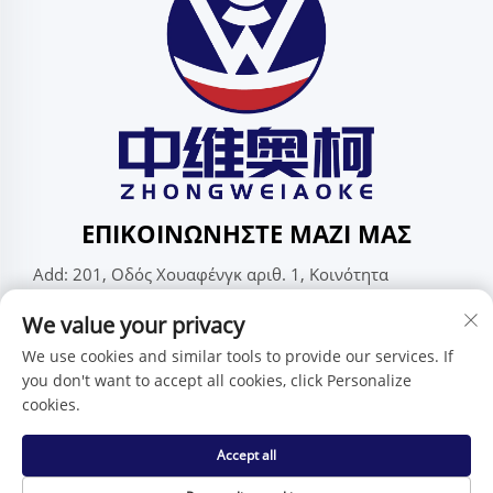
ΕΠΙΚΟΙΝΩΝΉΣΤΕ ΜΑΖΊ ΜΑΣ
Add: 201, Οδός Χουαφένγκ αριθ. 1, Κοινότητα
Πινγκντί, Υποπεριφέρεια Πινγκντί, Σεντσέν,
We value your privacy
Γκουανγκντόνγκ, Κίνα
Τηλ.:
+86-15986647296
We use cookies and similar tools to provide our services. If
you don't want to accept all cookies, click Personalize
Ηλ. Διεύθυνση:
[email protected]
cookies.
Accept all
Πνευματικά δικαιώματα © Shenzhen Zhongweiaoke
Technology Co., Ltd. -
Πολιτική απορρήτου