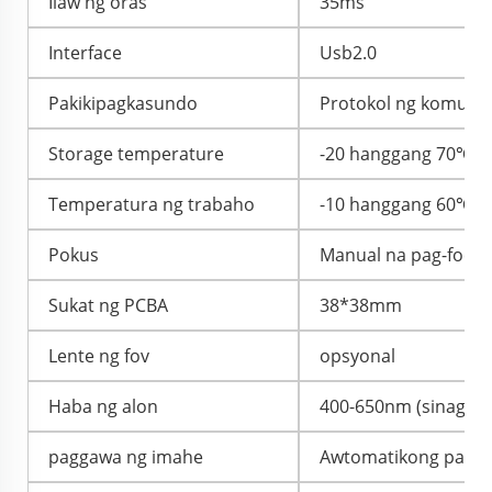
Ilaw ng oras
35ms
Interface
Usb2.0
Pakikipagkasundo
Protokol ng komuni
Storage temperature
-20 hanggang 70℃
Temperatura ng trabaho
-10 hanggang 60℃
Pokus
Manual na pag-focus
Sukat ng PCBA
38*38mm
Lente ng fov
opsyonal
Haba ng alon
400-650nm (sinag ng
paggawa ng imahe
Awtomatikong pag-ex