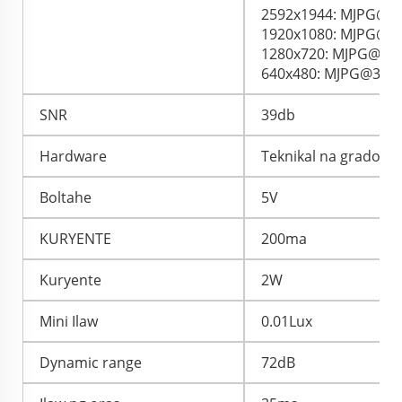
2592x1944: MJPG@30
1920x1080: MJPG@30
1280x720: MJPG@30f
640x480: MJPG@30fp
SNR
39db
Hardware
Teknikal na grado 12
Boltahe
5V
KURYENTE
200ma
Kuryente
2W
Mini Ilaw
0.01Lux
Dynamic range
72dB