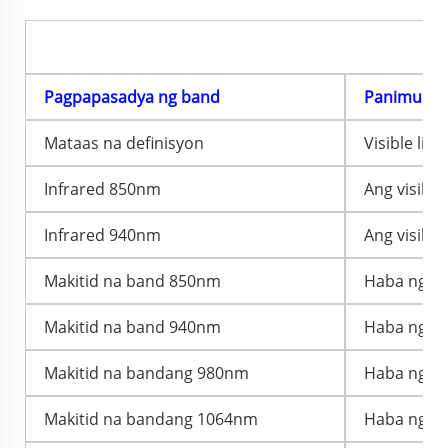
P
Pagpapasadya ng band
Panimula s
Mataas na definisyon
Visible ligh
Infrared 850nm
Ang visibl
Infrared 940nm
Ang visibl
Makitid na band 850nm
Haba ng al
Makitid na band 940nm
Haba ng da
Makitid na bandang 980nm
Haba ng da
Makitid na bandang 1064nm
Haba ng da