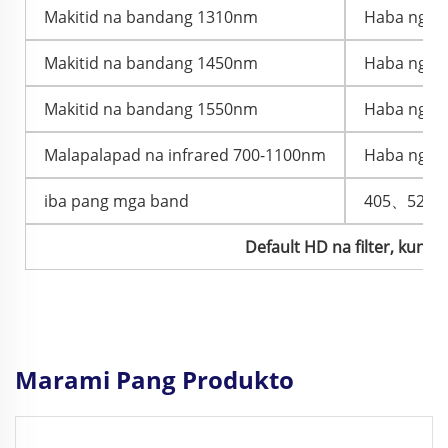
Makitid na bandang 1310nm
Haba ng da
Makitid na bandang 1450nm
Haba ng da
Makitid na bandang 1550nm
Haba ng da
Malapalapad na infrared 700-1100nm
Haba ng da
iba pang mga band
405、520
Default HD na filter, kun
Marami Pang Produkto