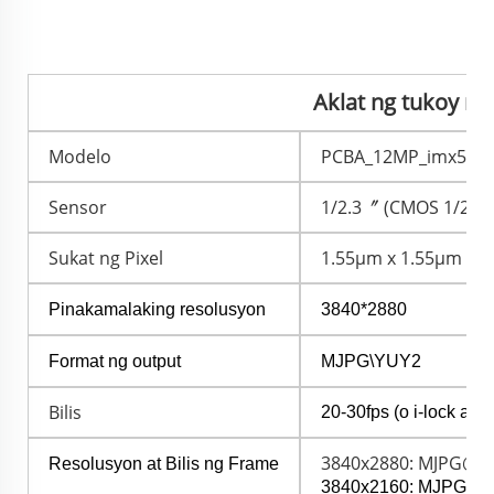
Aklat ng tukoy ng
Modelo
PCBA_12MP_imx577
Sensor
1/2.3〞 (CMOS 1/2.3 
Sukat ng Pixel
1.55μm x 1.55μm
Pinakamalaking resolusyon
3840*2880
Format ng output
MJPG\YUY2
Bilis
20-30fps (o i-lock a
3840x2880: MJPG@20
Resolusyon at Bilis ng Frame
3840x2160: MJPG@3