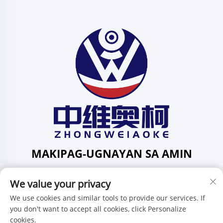
MAKIPAG-UGNAYAN SA AMIN
Add: 201, Kalye Huafeng Blg. 1, Komunidad ng Pingdi,
We value your privacy
Distrito ng Pingdi, Shenzhen, Guangdong, Tsina
Telepono:
+86-15986647296
We use cookies and similar tools to provide our services. If
you don't want to accept all cookies, click Personalize
E-mail:
[email protected]
cookies.