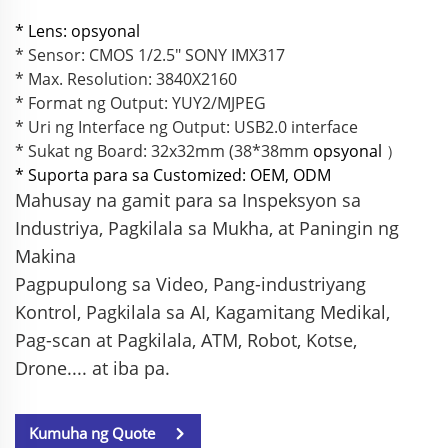
* Lens: opsyonal
* Sensor: CMOS 1/2.5" SONY IMX317
* Max. Resolution: 3840X2160
* Format ng Output: YUY2/MJPEG
* Uri ng Interface ng Output: USB2.0 interface
* Sukat ng Board: 32x32mm (38*38mm
opsyonal
）
* Suporta para sa Customized: OEM, ODM
Mahusay na gamit para sa Inspeksyon sa
Industriya, Pagkilala sa Mukha, at Paningin ng
Makina
Pagpupulong sa Video,
Pang-industriyang
Kontrol, Pagkilala sa AI, Kagamitang Medikal,
Pag-scan at Pagkilala,
ATM, Robot, Kotse,
Drone.... at iba pa.
Kumuha ng Quote