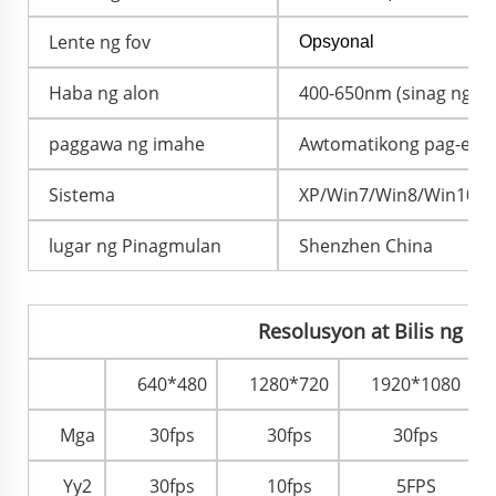
Lente ng fov
Opsyonal
Haba ng alon
400-650nm (sinag ng li
paggawa ng imahe
Awtomatikong pag-expo
Sistema
XP/Win7/Win8/Win10/An
lugar ng Pinagmulan
Shenzhen China
Resolusyon at Bilis ng F
640*480
1280*720
1920*1080
Mga
30fps
30fps
30fps
Yy2
30fps
10fps
5FPS