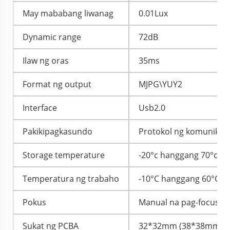
May mababang liwanag
0.01Lux
Dynamic range
72dB
Ilaw ng oras
35ms
Format ng output
MJPG\YUY2
Interface
Usb2.0
Pakikipagkasundo
Protokol ng komunika
Storage temperature
-20°c hanggang 70°c
Temperatura ng trabaho
-10°C hanggang 60°C
Pokus
Manual na pag-focus
Sukat ng PCBA
32*32mm (38*38mm
o