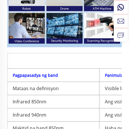
P
Pagpapasadya ng band
Panimula sa
Mataas na definisyon
Visible ligh
Infrared 850nm
Ang visibl
Infrared 940nm
Ang visibl
Makitid na band 850nm
Haba ng al