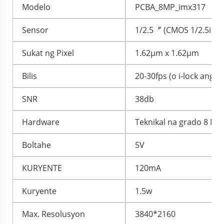
Modelo
PCBA_8MP_imx317
Sensor
1/2.5〞 (CMOS 1/2.5inch
Sukat ng Pixel
1.62μm x 1.62μm
Bilis
20-30fps (o i-lock ang 3
SNR
38db
Hardware
Teknikal na grado 8 Me
Boltahe
5V
KURYENTE
120mA
Kuryente
1.5w
Max. Resolusyon
3840*2160