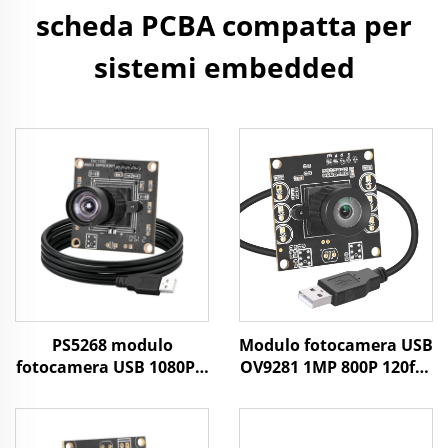
scheda PCBA compatta per
sistemi embedded
PS5268 modulo
Modulo fotocamera USB
fotocamera USB 1080P a
OV9281 1MP 800P 120fps
bassa luminosità
con otturatore globale,
0,003Lux WDR 86dB
driver gratuito,
sensore CMOS 2MP mini
fotocamera