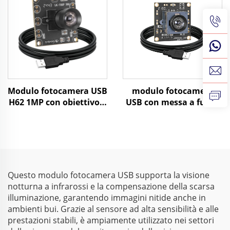
SDK compatibile con
monocromatica USB a
Raspberry, Windows,
210fps per ispezione
Linux
visiva
Modulo fotocamera USB
modulo fotocamera
H62 1MP con obiettivo a
USB con messa a fuoco
fuoco fisso, PCBA,
automatica da 2 MP,
sensore d'immagine per
sensibilità in condizioni
controllo industriale
di scarsa illuminazione
di 0,003 lux, risoluzione
1080P, gamma
dinamica di 86 dB,
Questo modulo fotocamera USB supporta la visione
webcam HD senza
notturna a infrarossi e la compensazione della scarsa
driver
illuminazione, garantendo immagini nitide anche in
ambienti bui. Grazie al sensore ad alta sensibilità e alle
prestazioni stabili, è ampiamente utilizzato nei settori