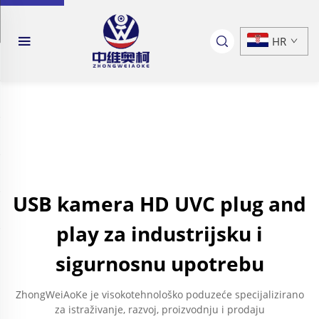
HR
USB kamera HD UVC plug and
play za industrijsku i
sigurnosnu upotrebu
ZhongWeiAoKe je visokotehnološko poduzeće specijalizirano
za istraživanje, razvoj, proizvodnju i prodaju