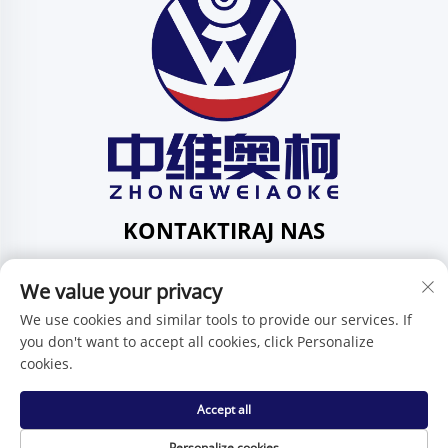
KONTAKTIRAJ NAS
Add: 201, ul. Huafeng br. 1, zajednica Pingdi, područje
We value your privacy
Pingdi, Shenzhen, Guangdong, Kina
Tel:
+86-15986647296
We use cookies and similar tools to provide our services. If
you don't want to accept all cookies, click Personalize
E-mail:
[email protected]
cookies.
Accept all
Autorska prava © Shenzhen Zhongweiaoke Technology Co.,
Ltd. -
Politika privatnosti
Personalize cookies