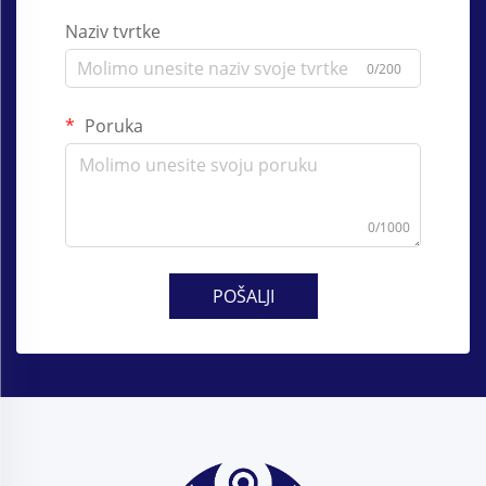
Naziv tvrtke
0/200
Poruka
0/1000
POŠALJI