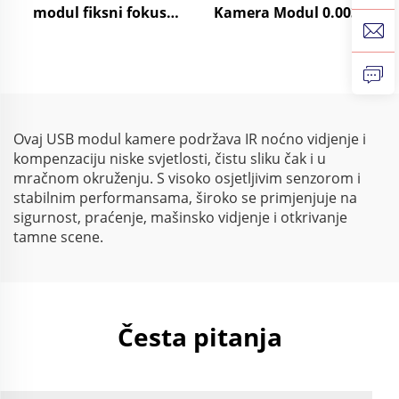
modul fiksni fokus
Kamera Modul 0.003Lux
objektiv PCBA kamera
Niska svjetlost 1080P
industrijska kontrola
Dinamički raspon 86dB
senzori slike
HD Web kamera
Besplatni upravljački
program
Ovaj USB modul kamere podržava IR noćno vidjenje i
kompenzaciju niske svjetlosti, čistu sliku čak i u
mračnom okruženju. S visoko osjetljivim senzorom i
stabilnim performansama, široko se primjenjuje na
sigurnost, praćenje, mašinsko vidjenje i otkrivanje
tamne scene.
Česta pitanja