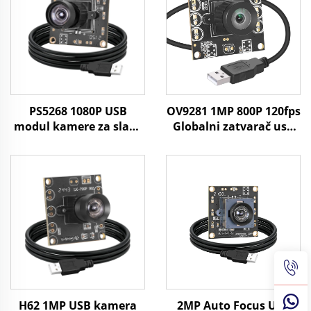
PS5268 1080P USB
OV9281 1MP 800P 120fps
modul kamere za slabe
Globalni zatvarač usb
svjetlosti 0,003Lux WDR
kamera Modul bez
86dB 2MP CMOS senzor
upravljačkog sustava
mini SDK kompatibilan
210fps Monokromna
s Raspberry, Windows,
USB kamera za vizualni
Linux
pregled
H62 1MP USB kamera
2MP Auto Focus USB