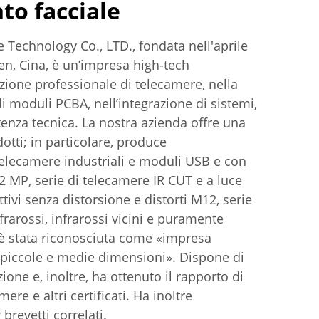
to facciale
echnology Co., LTD., fondata nell'aprile
n, Cina, è un’impresa high-tech
zione professionale di telecamere, nella
di moduli PCBA, nell’integrazione di sistemi,
stenza tecnica. La nostra azienda offre una
ti; in particolare, produce
telecamere industriali e moduli USB e con
2 MP, serie di telecamere IR CUT e a luce
ttivi senza distorsione e distorti M12, serie
infrarossi, infrarossi vicini e puramente
3 è stata riconosciuta come «impresa
 piccole e medie dimensioni». Dispone di
ione e, inoltre, ha ottenuto il rapporto di
re e altri certificati. Ha inoltre
revetti correlati.