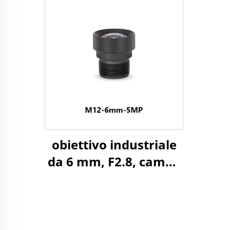
campo di 150° e
Fo
attacco M12 per
formato immagine
1/3"
obiettivo industriale
da 6 mm, F2.8, campo
visivo orizzontale
(HFOV) di 60 gradi, 8
MP, montaggio M12
per formato