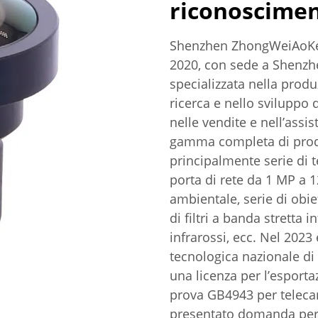
riconoscimen
Shenzhen ZhongWeiAoKe T
2020, con sede a Shenzhe
specializzata nella produ
ricerca e nello sviluppo 
nelle vendite e nell’assi
gamma completa di prodot
principalmente serie di 
porta di rete da 1 MP a 1
ambientale, serie di obie
di filtri a banda stretta 
infrarossi, ecc. Nel 202
tecnologica nazionale di
una licenza per l’esportaz
prova GB4943 per telecame
presentato domanda per b