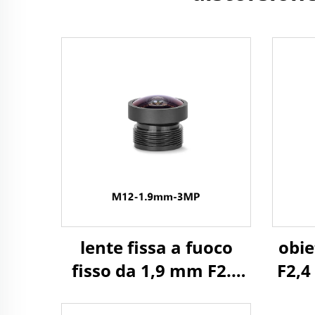
lente fissa a fuoco
obi
fisso da 1,9 mm F2.3
F2,4
da 3 MP con angolo di
130