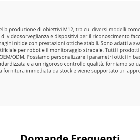
nella produzione di obiettivi M12, tra cui diversi modelli 
i videosorveglianza e dispositivi per il riconoscimento facci
ini nitide con prestazioni ottiche stabili. Sono adatti a svari
artificiale per robot e il monitoraggio stradale. Tutti i prodo
OEM/ODM. Possiamo personalizzare i parametri ottici in base
ndardizzata e a un rigoroso controllo qualità, forniamo soluz
le una fornitura immediata da stock e viene supportato un ap
Domande Frequenti