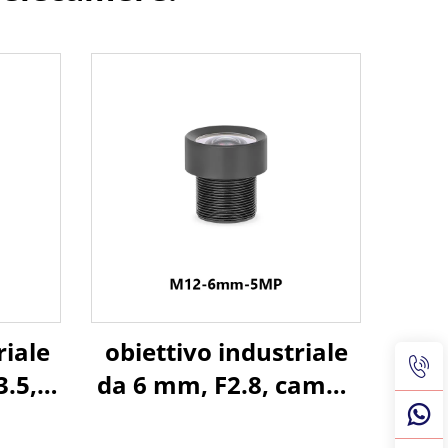
riale
obiettivo industriale
.5,
da 6 mm, F2.8, campo
di 65
visivo orizzontale