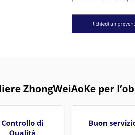
Richiedi un preven
liere ZhongWeiAoKe per l’ob
Controllo di
Buon servizi
Qualità