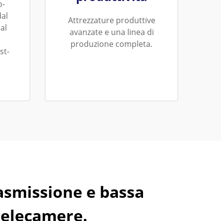
o-
dal
Attrezzature produttive
al
avanzate e una linea di
produzione completa.
st-
rasmissione e bassa
 telecamere.