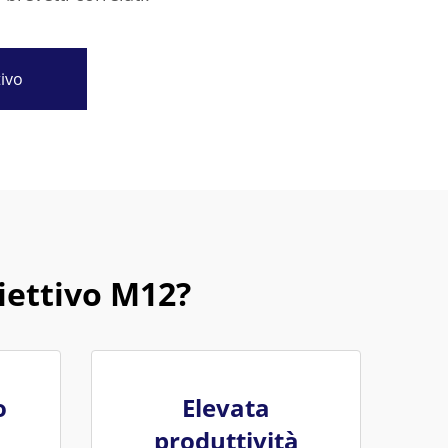
tivo
iettivo M12?
o
Elevata
produttività