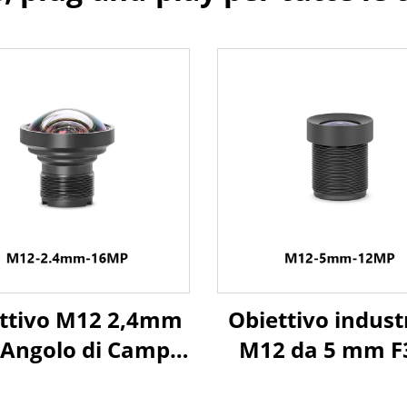
ettivo M12 2,4mm
Obiettivo indust
 Angolo di Campo
M12 da 5 mm F3
 gradi 16MP per
angolo di campo 