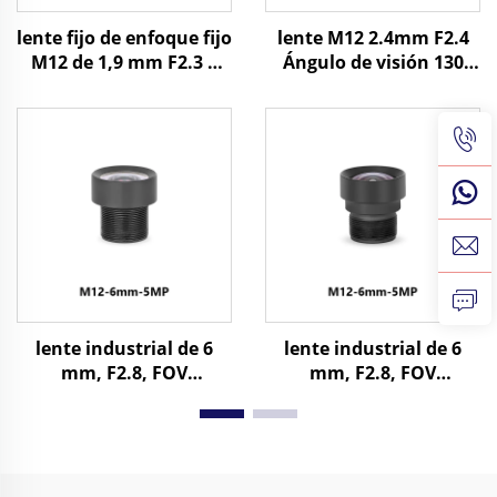
lente fijo de enfoque fijo
lente M12 2.4mm F2.4
M12 de 1,9 mm F2.3 3
Ángulo de visión 130
MP con ángulo de visión
grados 16MP para
de 150° para formato de
formato de imagen
imagen 1/3″
1/2.3"
lente industrial de 6
lente industrial de 6
mm, F2.8, FOV
mm, F2.8, FOV
horizontal de 60 grados,
horizontal de 60 grados,
5 MP, montura M12,
8 MP, montura M12,
para formato de imagen
para formato de imagen
de 1/2,3"
de 1/2,3"