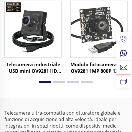
UVC Riconoscimento
USB3.0, acquisizione di
Facciale Android
movimento ad alta
Fotocamera Industriale
velocità a
400fps/200fps, mini
fotocamera senza driver
Telecamera industriale
Modulo fotocamera USB
USB mini OV9281 HD
OV9281 1MP 800P 120fps
Global Shutter nera
con otturatore globale,
bianca 120 fps 800P 210
driver gratuito,
fps 640X480 per
fotocamera
acquisizione ad alta
monocromatica USB a
velocità
210fps per ispezione
visiva
Telecamera ultra-compatta con otturatore globale e
funzione di acquisizione ad alta velocità. Ideale per
integrazioni in spazi ridotti, come dispositivi medici,