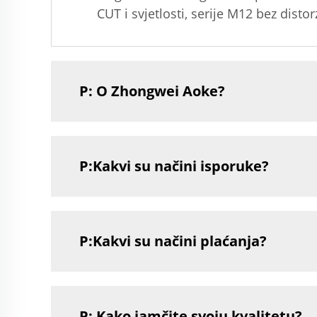
CUT i svjetlosti, serije M12 bez distorz
P: O Zhongwei Aoke?
P:Kakvi su načini isporuke?
P:Kakvi su načini plaćanja?
P: Kako jamčite svoju kvalitetu?