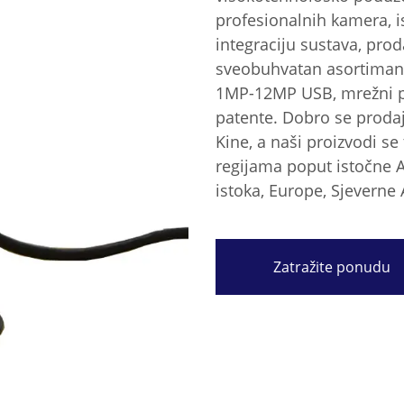
profesionalnih kamera, i
integraciju sustava, prod
sveobuhvatan asortiman 
1MP-12MP USB, mrežni por
patente. Dobro se proda
Kine, a naši proizvodi se
regijama poput istočne Az
istoka, Europe, Sjeverne
Zatražite ponudu