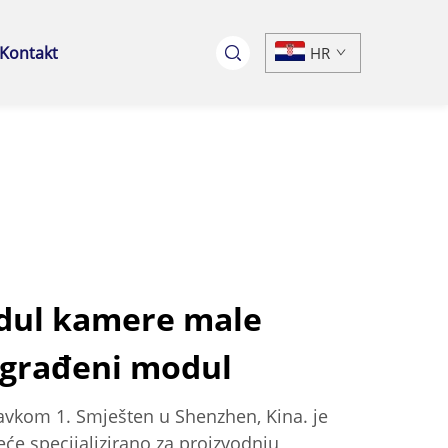
Kontakt
HR
dul kamere male
ugrađeni modul
avkom 1. Smješten u Shenzhen, Kina. je
će specijalizirano za proizvodnju