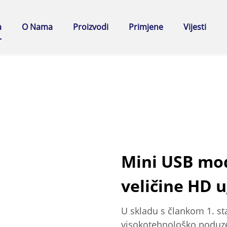
a
O Nama
Proizvodi
Primjene
Vijesti
Mini USB mo
veličine HD 
U skladu s člankom 1. st
visokotehnološko poduze