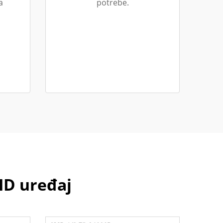
a
potrebe.
HD uređaj