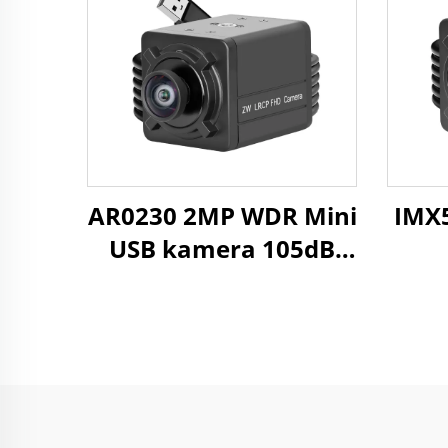
z
viđ
AR0230 2MP WDR Mini
IMX
USB kamera 105dB
HDR 1080P
384
MJPG/YUY2/H.264
10
Visoka brzina 30fps
UVC Web kamera
indu
med