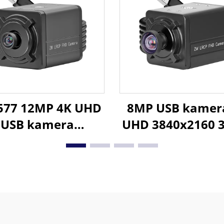
vjezdano noćno
prepoznavanje l
enje minikamera
strojno vidjen
577 12MP 4K UHD
8MP USB kamer
USB kamera
UHD 3840x2160 
0x2880 30fps ili
CMOS 1/8" sen
80P 120fps UVC
imx334 širokoug
driver Free za
objektiv
strijsku kontrolu,
icinska oprema