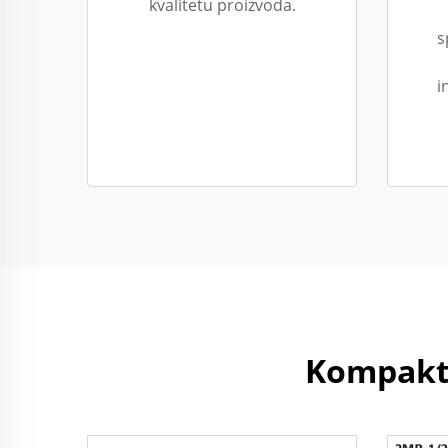
kvalitetu proizvoda.
s
i
Kompaktn