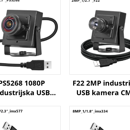
PS5268 1080P
F22 2MP industr
ndustrijska USB
USB kamera C
mera 0,003Lux
1/2,7" 1920x1
ba svjetlost WDR
30FPS mini w
P CMOS senzor
kamera za