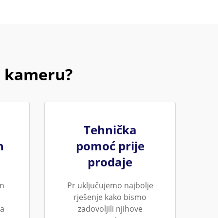
B kameru?
Tehnička
n
pomoć prije
prodaje
an
Pr uključujemo najbolje
rješenje kako bismo
ja
zadovoljili njihove