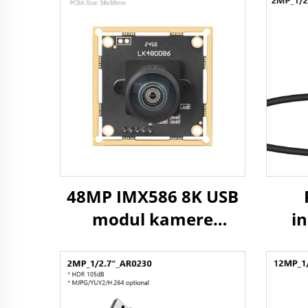
48MP IMX586 8K USB
modul kamere
i
8000x6000 UVC 1/2
ka
CMOS prepoznavanje
sla
slikovnih datoteka
2M