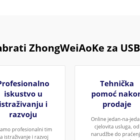
abrati ZhongWeiAoKe za US
Profesionalno
Tehnička
iskustvo u
pomoć nako
istraživanju i
prodaje
razvoju
Online jedan-na-jed
cjelovita usluga, od
amo profesionalni tim
narudžbe do praćen
a istraživanje i razvoj