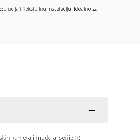
lucija i fleksibilnu instalaciju. Idealno za
P: Ima
kih kamera i modula, serije IR