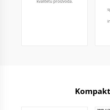
kvalitetu proizvoda.
s
i
Kompaktn