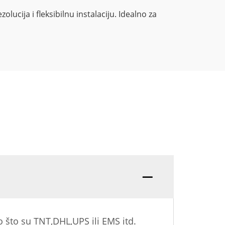
lucija i fleksibilnu instalaciju. Idealno za
P: Koj
 što su TNT,DHL,UPS ili EMS itd.