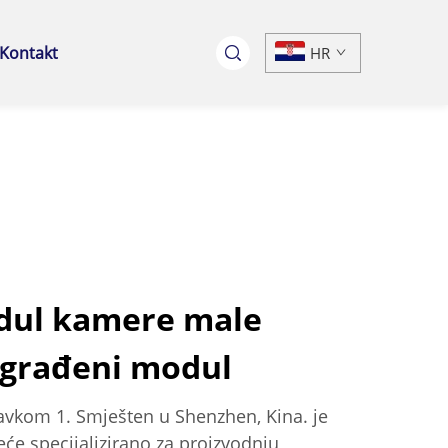
Kontakt
HR
dul kamere male
ugrađeni modul
avkom 1. Smješten u Shenzhen, Kina. je
će specijalizirano za proizvodnju