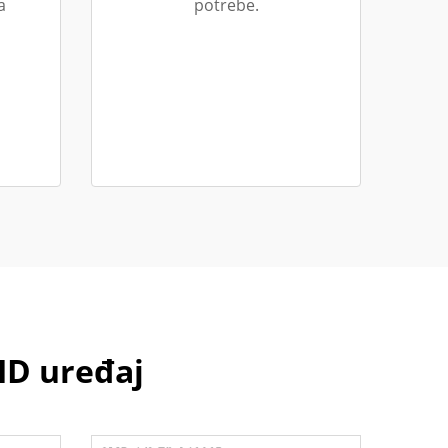
a
potrebe.
HD uređaj