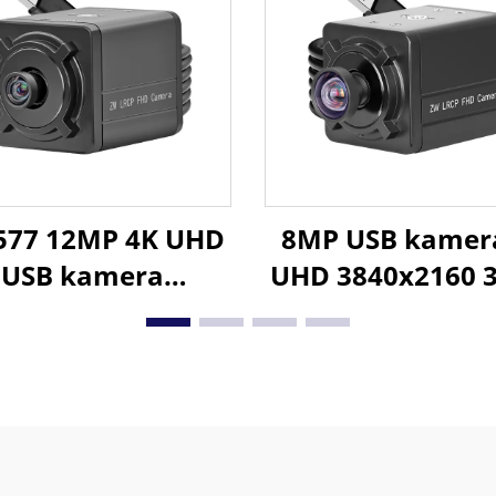
vjezdano noćno
prepoznavanje l
enje minikamera
strojno vidjen
577 12MP 4K UHD
8MP USB kamer
USB kamera
UHD 3840x2160 
0x2880 30fps ili
CMOS 1/8" sen
80P 120fps UVC
imx334 širokoug
driver Free za
objektiv
strijsku kontrolu,
icinska oprema