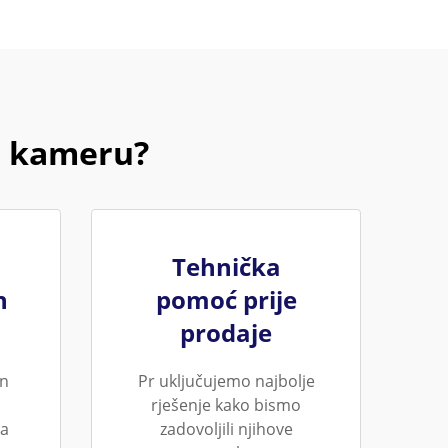
B kameru?
Tehnička
n
pomoć prije
prodaje
an
Pr uključujemo najbolje
rješenje kako bismo
ja
zadovoljili njihove