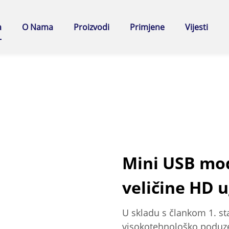
a
O Nama
Proizvodi
Primjene
Vijesti
Mini USB mo
veličine HD 
U skladu s člankom 1. st
visokotehnološko poduze