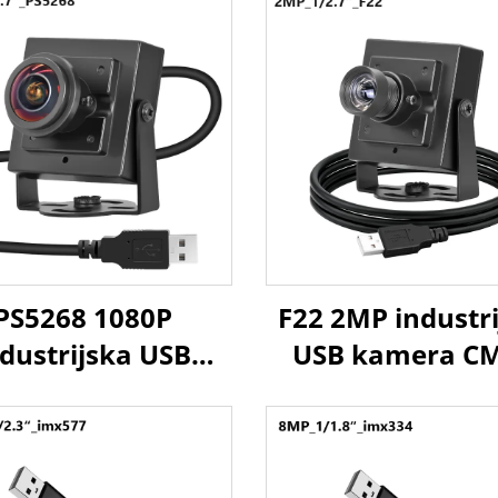
PS5268 1080P
F22 2MP industr
ndustrijska USB
USB kamera C
mera 0,003Lux
1/2,7" 1920x1
ba svjetlost WDR
30FPS mini w
P CMOS senzor
kamera za