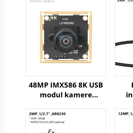
48MP IMX586 8K USB
modul kamere
i
8000x6000 UVC 1/2
ka
CMOS prepoznavanje
sla
slikovnih datoteka
2M