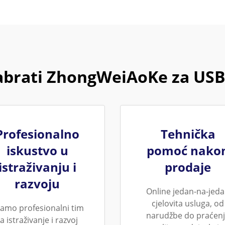
abrati ZhongWeiAoKe za US
Profesionalno
Tehnička
iskustvo u
pomoć nako
istraživanju i
prodaje
razvoju
Online jedan-na-jed
cjelovita usluga, od
amo profesionalni tim
narudžbe do praćen
a istraživanje i razvoj