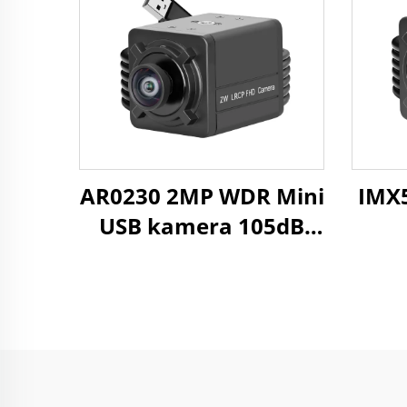
z
viđ
AR0230 2MP WDR Mini
IMX
USB kamera 105dB
HDR 1080P
384
MJPG/YUY2/H.264
10
Visoka brzina 30fps
UVC Web kamera
indu
med