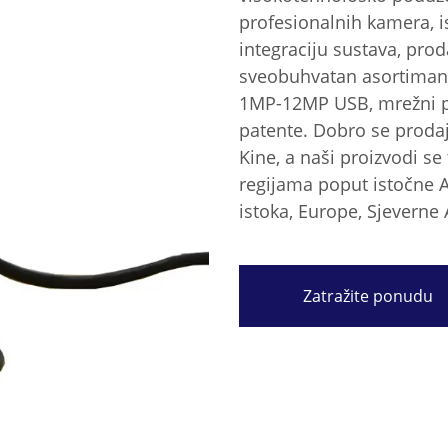
profesionalnih kamera, i
integraciju sustava, prod
sveobuhvatan asortiman 
1MP-12MP USB, mrežni por
patente. Dobro se proda
Kine, a naši proizvodi se
regijama poput istočne Az
istoka, Europe, Sjeverne
Zatražite ponudu