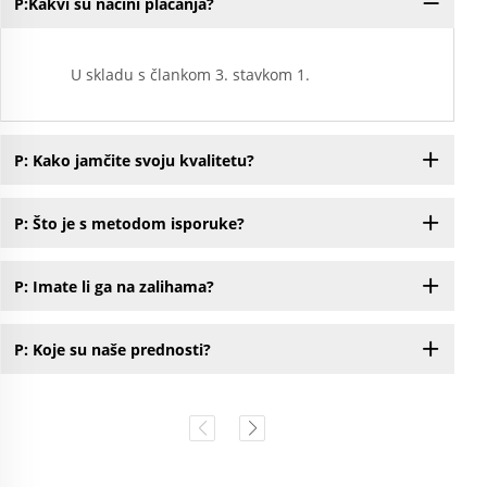
P:Kakvi su načini plaćanja?
P:
U skladu s člankom 3. stavkom 1.
P: Kako jamčite svoju kvalitetu?
P: Što je s metodom isporuke?
P: Imate li ga na zalihama?
P: Koje su naše prednosti?