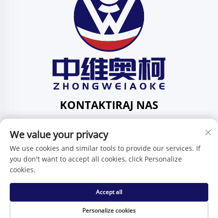
KONTAKTIRAJ NAS
Add: 201, ul. Huafeng br. 1, zajednica Pingdi, područje
We value your privacy
Pingdi, Shenzhen, Guangdong, Kina
Tel:
+86-15986647296
We use cookies and similar tools to provide our services. If
you don't want to accept all cookies, click Personalize
E-mail:
[email protected]
cookies.
Accept all
Autorska prava © Shenzhen Zhongweiaoke Technology Co.,
Ltd. -
Politika privatnosti
Personalize cookies