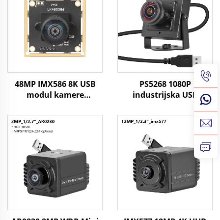
48MP IMX586 8K USB
PS5268 1080P
modul kamere
industrijska USB
8000x6000 UVC 1/2
kamera 0,003Lux slaba
CMOS prepoznavanje
svjetlost WDR 2MP
slikovnih datoteka
CMOS senzor zvjezdano
noćno viđenje
minikamera