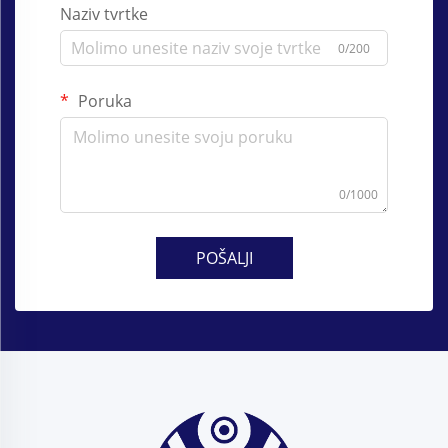
Naziv tvrtke
0/200
Poruka
0/1000
POŠALJI