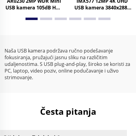
AR0230 2MP WDR Mini
IMX577 12MP 4K UHD
USB kamera 105dB HDR
USB kamera 3840x2880
1080P MJPG/YUY2/H.264
30fps ili 1080P 120fps
Visoka brzina 30fps UVC
UVC driver Free za
Web kamera
industrijsku kontrolu,
medicinska oprema
Naša USB kamera podržava ručno podešavanje
fokusiranja, pružajući jasnu sliku na različitim
udaljenostima. S USB plug-and-play, široko se koristi za
PC, laptop, video poziv, online podučavanje i uživo
strimovanje.
Česta pitanja