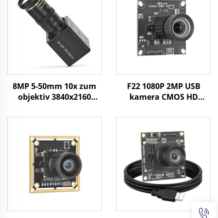
8MP 5-50mm 10x zum
F22 1080P 2MP USB
objektiv 3840x2160
kamera CMOS HD
30fps industrijska vizija
širokog kuta
CMOS UVC SDK 4K USB
minijaturni modul
mini kamera
kamere za robota,
strojno viđenje u
industriji