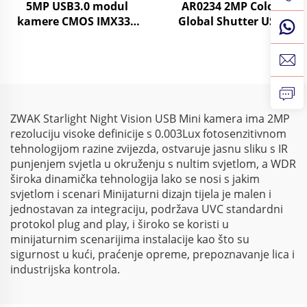
5MP USB3.0 modul
AR0234 2MP Color
kamere CMOS IMX335
Global Shutter USB
MJPG/YUY2 1080P 60FPS
Webcam 1080 90fps 720
kamera visoke brzine
120fps UVC Mini Camera
snimanja za brzo
Module
kretanje
ZWAK Starlight Night Vision USB Mini kamera ima 2MP
rezoluciju visoke definicije s 0.003Lux fotosenzitivnom
tehnologijom razine zvijezda, ostvaruje jasnu sliku s IR
punjenjem svjetla u okruženju s nultim svjetlom, a WDR
široka dinamička tehnologija lako se nosi s jakim
svjetlom i scenari Minijaturni dizajn tijela je malen i
jednostavan za integraciju, podržava UVC standardni
protokol plug and play, i široko se koristi u
minijaturnim scenarijima instalacije kao što su
sigurnost u kući, praćenje opreme, prepoznavanje lica i
industrijska kontrola.