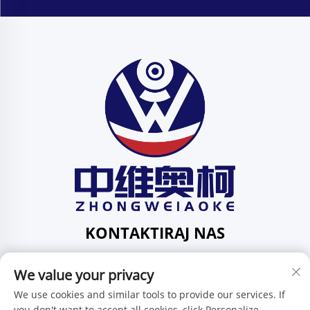
KONTAKTIRAJ NAS
Add: 201, ul. Huafeng br. 1, zajednica Pingdi, područje
We value your privacy
Pingdi, Shenzhen, Guangdong, Kina
Tel:
+86-15986647296
We use cookies and similar tools to provide our services. If
you don't want to accept all cookies, click Personalize