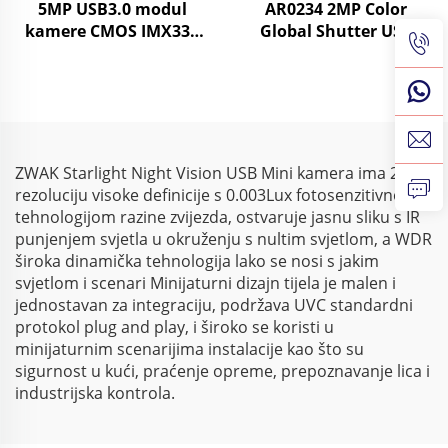
5MP USB3.0 modul
AR0234 2MP Color
kamere CMOS IMX335
Global Shutter USB
MJPG/YUY2 1080P 60FPS
Webcam 1080 90fps 720
kamera visoke brzine
120fps UVC Mini Camera
snimanja za brzo
Module
kretanje
ZWAK Starlight Night Vision USB Mini kamera ima 2MP
rezoluciju visoke definicije s 0.003Lux fotosenzitivnom
tehnologijom razine zvijezda, ostvaruje jasnu sliku s IR
punjenjem svjetla u okruženju s nultim svjetlom, a WDR
široka dinamička tehnologija lako se nosi s jakim
svjetlom i scenari Minijaturni dizajn tijela je malen i
jednostavan za integraciju, podržava UVC standardni
protokol plug and play, i široko se koristi u
minijaturnim scenarijima instalacije kao što su
sigurnost u kući, praćenje opreme, prepoznavanje lica i
industrijska kontrola.