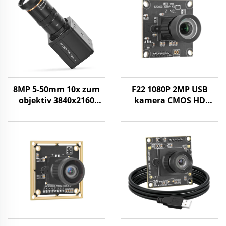
8MP 5-50mm 10x zum
F22 1080P 2MP USB
objektiv 3840x2160
kamera CMOS HD
30fps industrijska vizija
širokog kuta
CMOS UVC SDK 4K USB
minijaturni modul
mini kamera
kamere za robota,
strojno viđenje u
industriji