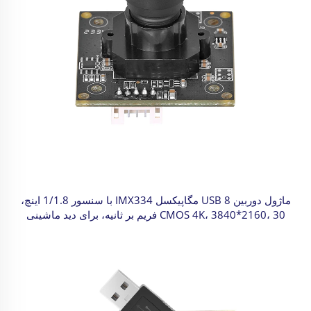
ماژول دوربین USB 8 مگاپیکسل IMX334 با سنسور 1/1.8 اینچ،
CMOS 4K، 3840*2160، 30 فریم بر ثانیه، برای دید ماشینی
صنعتی