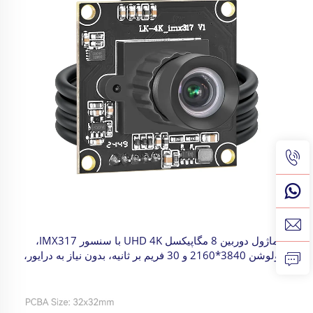
ماژول دوربین 8 مگاپیکسل UHD 4K با سنسور IMX317،
رزولوشن 3840*2160 و 30 فریم بر ثانیه، بدون نیاز به درایور،
مناسب برای تشخیص چهره