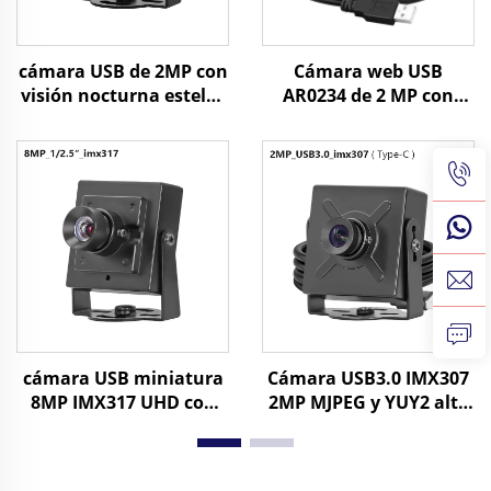
cámara USB de 2MP con
Cámara web USB
visión nocturna estelar
AR0234 de 2 MP con
de 0.003Lux, 1080P,
obturador global a
WDR, mini cámara web
color, 1080 a 90 fps, 720
para reconocimiento
a 120 fps, módulo de
facial y control
cámara mini UVC
industrial
cámara USB miniatura
Cámara USB3.0 IMX307
8MP IMX317 UHD con
2MP MJPEG y YUY2 alta
CMOS, 30fps, 4K, UVC
velocidad 60FPS 1080P
Plug and Play, cámara
cámara web UVC
web de seguridad para