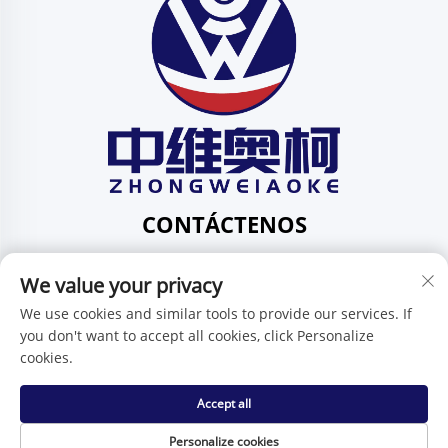
CONTÁCTENOS
Add: 201, No. 1 Huafeng Street, Pingdi Community,
We value your privacy
Pingdi Subdistrict shenzhen guangdong China
Tel:
+86-15986647296
We use cookies and similar tools to provide our services. If
you don't want to accept all cookies, click Personalize
Correo electrónico:
[email protected]
cookies.
Accept all
Derechos de autor © Shenzhen Zhongweiaoke Technology
Co., Ltd. -
Política de privacidad
Personalize cookies