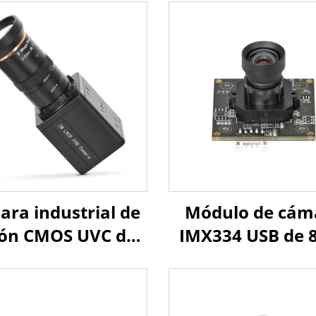
ra industrial de
Módulo de cám
ión CMOS UVC de
IMX334 USB de 
P 5-50 mm con
con sensor 1/1
m 10x, 3840x2160
CMOS 4K 3840*
fps, cámara USB
30 fps para vis