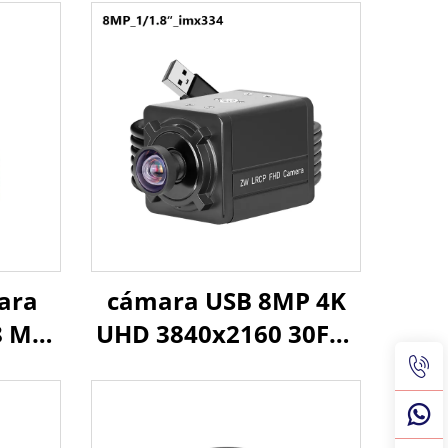
ara
cámara USB 8MP 4K
Mó
8 MP
UHD 3840x2160 30FPS
USB
,8"
CMOS sensor 1/8"
4
2160
lente gran angular
ión
imx334
con