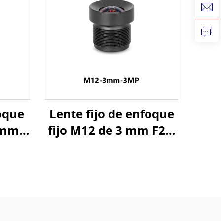
foque
Lente fijo de enfoque
5 mm
fijo M12 de 3 mm F2.8
n
3 MP sin distorsión
ngulo
con ángulo de visión
 para
de 90° para formato
agen
de imagen 1/3″