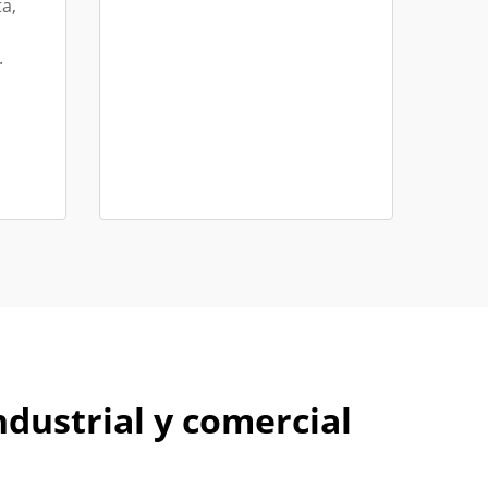
a,
.
dustrial y comercial