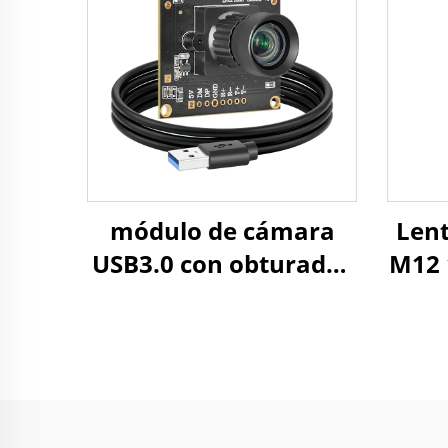
archivos de imagen
módulo de cámara
Lent
USB3.0 con obturador
M12 
global de 1,3 MP a 400
cam
fps/200 fps para
145°
conferencias,
conexión y
reproducción en