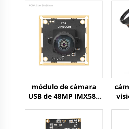
módulo de cámara
cáma
USB de 48MP IMX586
vis
8K, 8000x6000, UVC,
8M
CMOS 1/2,
zoo
reconocimiento de
30 