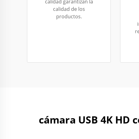
calidad garantizan la
calidad de los
productos.
r
cámara USB 4K HD co