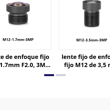
mini 4K
industrial
e de enfoque fijo
lente fijo de en
1.7mm F2.0, 3MP,
fijo M12 de 3,
po de visión de
F2.8 3 MP si
 para formato de
distorsión con á
imagen 1/4"
de visión de 75°
formato de im
1/3″