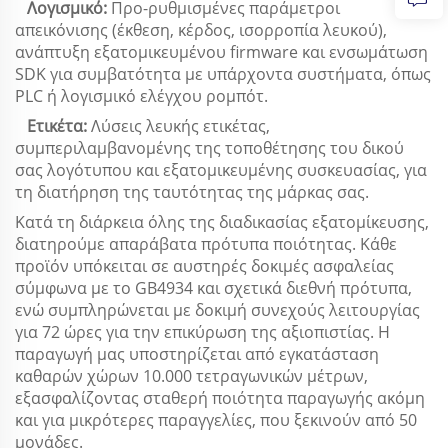
Λογισμικό:
Προ-ρυθμισμένες παράμετροι
απεικόνισης (έκθεση, κέρδος, ισορροπία λευκού),
ανάπτυξη εξατομικευμένου firmware και ενσωμάτωση
SDK για συμβατότητα με υπάρχοντα συστήματα, όπως
PLC ή λογισμικό ελέγχου ρομπότ.
Ετικέτα:
Λύσεις λευκής ετικέτας,
συμπεριλαμβανομένης της τοποθέτησης του δικού
σας λογότυπου και εξατομικευμένης συσκευασίας, για
τη διατήρηση της ταυτότητας της μάρκας σας.
Κατά τη διάρκεια όλης της διαδικασίας εξατομίκευσης,
διατηρούμε απαράβατα πρότυπα ποιότητας. Κάθε
προϊόν υπόκειται σε αυστηρές δοκιμές ασφαλείας
σύμφωνα με το GB4934 και σχετικά διεθνή πρότυπα,
ενώ συμπληρώνεται με δοκιμή συνεχούς λειτουργίας
για 72 ώρες για την επικύρωση της αξιοπιστίας. Η
παραγωγή μας υποστηρίζεται από εγκατάσταση
καθαρών χώρων 10.000 τετραγωνικών μέτρων,
εξασφαλίζοντας σταθερή ποιότητα παραγωγής ακόμη
και για μικρότερες παραγγελίες, που ξεκινούν από 50
μονάδες.