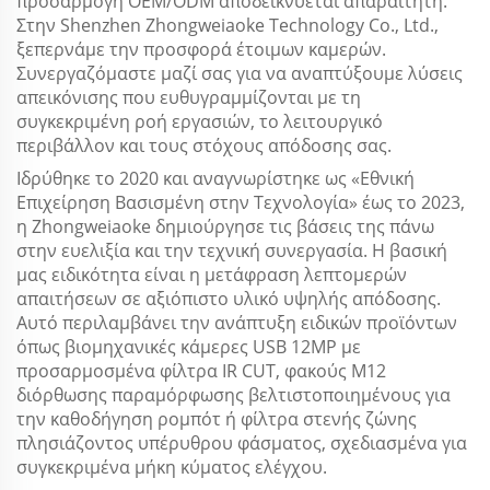
προσαρμογή OEM/ODM αποδεικνύεται απαραίτητη.
Στην Shenzhen Zhongweiaoke Technology Co., Ltd.,
ξεπερνάμε την προσφορά έτοιμων καμερών.
Συνεργαζόμαστε μαζί σας για να αναπτύξουμε λύσεις
απεικόνισης που ευθυγραμμίζονται με τη
συγκεκριμένη ροή εργασιών, το λειτουργικό
περιβάλλον και τους στόχους απόδοσης σας.
Ιδρύθηκε το 2020 και αναγνωρίστηκε ως «Εθνική
Επιχείρηση Βασισμένη στην Τεχνολογία» έως το 2023,
η Zhongweiaoke δημιούργησε τις βάσεις της πάνω
στην ευελιξία και την τεχνική συνεργασία. Η βασική
μας ειδικότητα είναι η μετάφραση λεπτομερών
απαιτήσεων σε αξιόπιστο υλικό υψηλής απόδοσης.
Αυτό περιλαμβάνει την ανάπτυξη ειδικών προϊόντων
όπως βιομηχανικές κάμερες USB 12MP με
προσαρμοσμένα φίλτρα IR CUT, φακούς M12
διόρθωσης παραμόρφωσης βελτιστοποιημένους για
την καθοδήγηση ρομπότ ή φίλτρα στενής ζώνης
πλησιάζοντος υπέρυθρου φάσματος, σχεδιασμένα για
συγκεκριμένα μήκη κύματος ελέγχου.