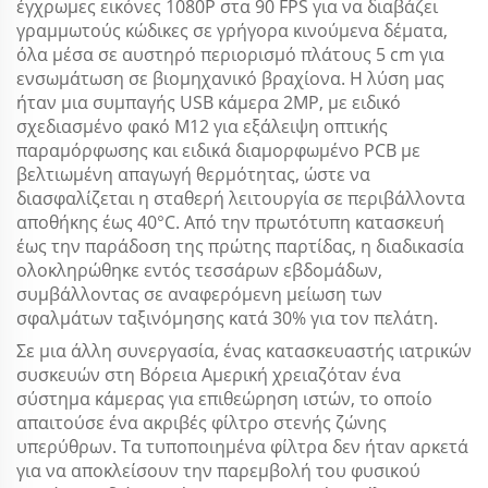
έγχρωμες εικόνες 1080P στα 90 FPS για να διαβάζει
γραμμωτούς κώδικες σε γρήγορα κινούμενα δέματα,
όλα μέσα σε αυστηρό περιορισμό πλάτους 5 cm για
ενσωμάτωση σε βιομηχανικό βραχίονα. Η λύση μας
ήταν μια συμπαγής USB κάμερα 2MP, με ειδικό
σχεδιασμένο φακό M12 για εξάλειψη οπτικής
παραμόρφωσης και ειδικά διαμορφωμένο PCB με
βελτιωμένη απαγωγή θερμότητας, ώστε να
διασφαλίζεται η σταθερή λειτουργία σε περιβάλλοντα
αποθήκης έως 40°C. Από την πρωτότυπη κατασκευή
έως την παράδοση της πρώτης παρτίδας, η διαδικασία
ολοκληρώθηκε εντός τεσσάρων εβδομάδων,
συμβάλλοντας σε αναφερόμενη μείωση των
σφαλμάτων ταξινόμησης κατά 30% για τον πελάτη.
Σε μια άλλη συνεργασία, ένας κατασκευαστής ιατρικών
συσκευών στη Βόρεια Αμερική χρειαζόταν ένα
σύστημα κάμερας για επιθεώρηση ιστών, το οποίο
απαιτούσε ένα ακριβές φίλτρο στενής ζώνης
υπερύθρων. Τα τυποποιημένα φίλτρα δεν ήταν αρκετά
για να αποκλείσουν την παρεμβολή του φυσικού