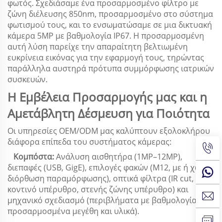
φωτός. Σχεδιάσαμε ένα προσαρμοσμένο φίλτρο με
ζώνη διέλευσης 850nm, προσαρμοσμένο στο σύστημα
φωτισμού τους, και το ενσωματώσαμε σε μια δικτυακή
κάμερα 5MP με βαθμολογία IP67. Η προσαρμοσμένη
αυτή λύση παρείχε την απαραίτητη βελτιωμένη
ευκρίνεια εικόνας για την εφαρμογή τους, τηρώντας
παράλληλα αυστηρά πρότυπα συμμόρφωσης ιατρικών
συσκευών.
Η Εμβέλεια Προσαρμογής μας και η
Αμετάβλητη Δέσμευση για Ποιότητα
Οι υπηρεσίες OEM/ODM μας καλύπτουν εξολοκλήρου
διάφορα επίπεδα του συστήματος κάμερας:
Κομπόστα:
Ανάλυση αισθητήρα (1MP–12MP),
διεπαφές (USB, GigE), επιλογές φακών (M12, με ή χωρίς
διόρθωση παραμόρφωσης), οπτικά φίλτρα (IR cut,
κοντινό υπέρυθρο, στενής ζώνης υπέρυθρο) και
μηχανικό σχεδιασμό (περιβλήματα με βαθμολογία IP,
προσαρμοσμένα μεγέθη και υλικά).