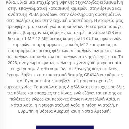
Κίνα. Είναι μια επιχείρηση υψηλής τεχνολογίας ειδικευμένη
στην επαγγελματική κατασκευή καμερών, στην έρευνα και
ανάπτυξη PCBA μονάδων, στην ολοκλήρωση συστημάτων,
στις πωλήσεις και στην τεχνική υποστήριξη. Η εταιρεία μας
προσφέρει μια εκτενή γκάμα προϊόντων. Η εταιρεία παράγει
κυρίως βιομηχανικές κάμερες και σειρές μονάδων USB και
δικτύου 1 MP–12 MP, σειρές καμερών IR CUT και φωτεινών
καμερών, απαραμόρφωτες φακούς M12 και φακούς με
παραμόρφωση, σειρές φίλτρων υπερύθρων, πλησιέστερων
υπερύθρων και καθαρών υπερύθρων στενής ζώνης, κ.ο.κ. Το
2023, αναγνωρίστηκε ως «εθνική τεχνολογική μικρομεσαία
επιχείρηση». Διαθέτουμε άδεια εξαγωγής και, επιπλέον,
έχουμε λάβει το πιστοποιητικό δοκιμής GB4943 για κάμερες
κ.ά. Έχουμε επίσης υποβάλει αίτηση για σχετικές
ευρεσιτεχνίες. Τα προϊόντα μας διαδίδονται επιτυχώς σε όλες
τις πόλεις και επαρχίες της Κίνας, ενώ εξάγονται επίσης σε
πελάτες σε χώρες και περιοχές όπως η Ανατολική Ασία, η
Νότια Ασία, η Νοτιοανατολική Ασία, η Μέση Ανατολή, η
Ευρώπη, η Βόρεια Αμερική και η Νότια Αμερική.