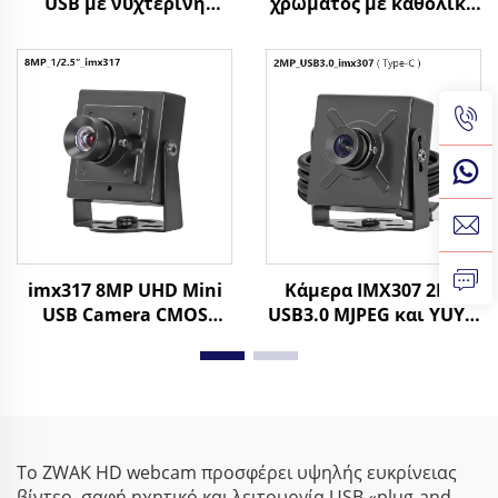
USB με νυχτερινή
χρώματος με καθολικό
όραση αστρικού φωτός,
κλείστρο USB Webcam
1080P, WDR, μικρή
1080 90fps 720 120fps
ιστοκάμερα για
UVC Μονάδα κάμερας
αναγνώριση
Mini
προσώπου,
βιομηχανικός έλεγχος
imx317 8MP UHD Mini
Κάμερα IMX307 2MP
USB Camera CMOS
USB3.0 MJPEG και YUY2,
30fps 4K UVC Plug and
υψηλής ταχύτητας
Play κάμερα ασφαλείας
60FPS 1080P, webcam
για βιομηχανικό
UVC
έλεγχο
Το ZWAK HD webcam προσφέρει υψηλής ευκρίνειας
βίντεο, σαφή ηχητικό και λειτουργία USB «plug-and-