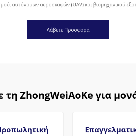
σμού, αυτόνομων αεροσκαφών (UAV) και βιομηχανικού εξο
Λάβετε Προσφορά
τε τη ZhongWeiAoKe για μον
Προπωλητική
Επαγγελματι