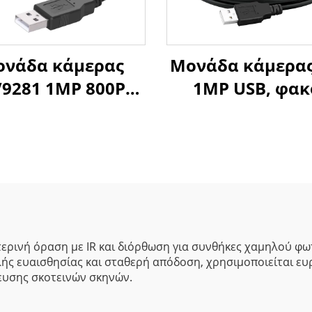
νάδα κάμερας
Μονάδα κάμερας
9281 1MP 800P
1MP USB, φακ
fps με καθολικό
σταθερής εστία
στρο, κάμερα USB
PCBA κάμερ
ίς οδηγό, 210fps
βιομηχανικο
όχρωμη κάμερα
ελέγχου, αισθη
SB για οπτική
εικόνας
επιθεώρηση
ερινή όραση με IR και διόρθωση για συνθήκες χαμηλού φω
ής ευαισθησίας και σταθερή απόδοση, χρησιμοποιείται ε
ευσης σκοτεινών σκηνών.