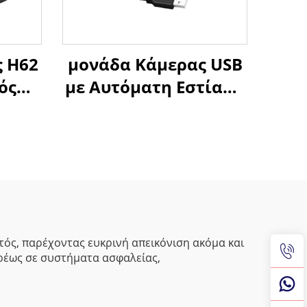
 H62
μονάδα Κάμερας USB
ός
με Αυτόματη Εστίαση
σης,
2 MP, Χαμηλό Φως
α
0.003 Lux, Δυναμική
ύ
Περιοχή 1080P,
τήρας
Υψηλής Ευκρίνειας
Κάμερα Web με 86 dB,
Χωρίς Οδηγό
τός, παρέχοντας ευκρινή απεικόνιση ακόμα και
υρέως σε συστήματα ασφαλείας,