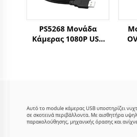
PS5268 Μονάδα
Μο
Κάμερας 1080P USB
OV
Χαμηλού Φωτισμού
120
0.003Lux WDR 86dB
κλεί
2MP Αισθητήρας
χωρ
CMOS Mini SDK
μον
Συμβατή με
U
Raspberry, Windows,
Linux
Αυτό το module κάμερας USB υποστηρίζει νυχτ
σε σκοτεινά περιβάλλοντα. Με αισθητήρα υψηλ
παρακολούθησης, μηχανικής όρασης και ανίχν