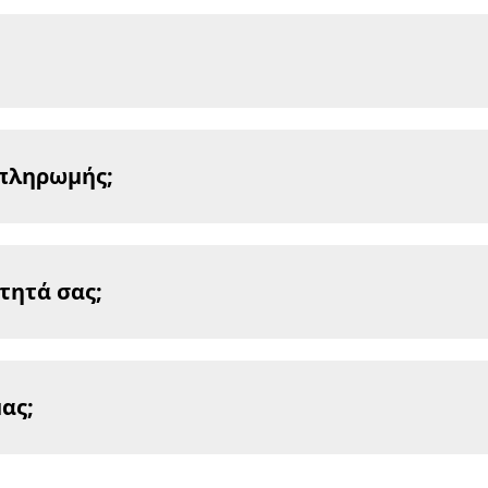
 πληρωμής;
τητά σας;
ας;