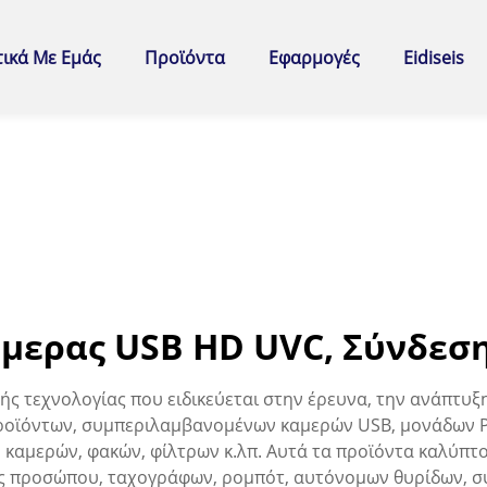
τικά Με Εμάς
Προϊόντα
Εφαρμογές
Eidiseis
μερας USB HD UVC, Σύνδεση
ής τεχνολογίας που ειδικεύεται στην έρευνα, την ανάπτυξ
ροϊόντων, συμπεριλαμβανομένων καμερών USB, μονάδων P
ών καμερών, φακών, φίλτρων κ.λπ. Αυτά τα προϊόντα καλύπ
ς προσώπου, ταχογράφων, ρομπότ, αυτόνομων θυρίδων, σ