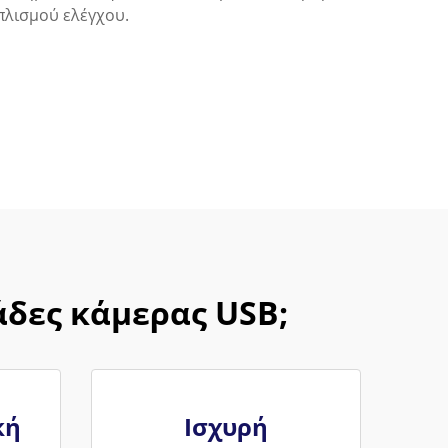
πλισμού ελέγχου.
άδες κάμερας USB;
κή
Ισχυρή