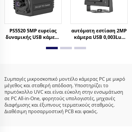
PS5520 5MP ευρείας
αυτόματη εστίαση 2MP
δυναμικής USB κάμερα
κάμερα USB 0,003Lux
WDR 86dB 2592x1944
χαμηλού φωτισμού
30FPS μικρή κάμερα
1080P δυναμικό εύρος
ιστού Android
86dB HD κάμερα ιστού
χωρίς οδηγό
Συμπαγές μικροσκοπικό μοντέλο κάμερας PC με μικρό
μέγεθος και σταθερή απόδοση. Υποστηρίζει το
πρωτόκολλο UVC και είναι εύκολη στην ενσωμάτωση
σε PC All-in-One, φορητούς υπολογιστές, μηχανές
διαφήμισης και έξυπνους τερματικούς σταθμούς.
Διαθέσιμη προσαρμοστική PCB και φακός.