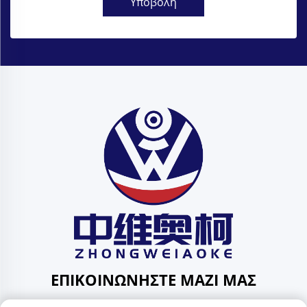
Υποβολή
ΕΠΙΚΟΙΝΩΝΉΣΤΕ ΜΑΖΊ ΜΑΣ
Add: 201, No. 1 Huafeng Street, Pingdi Community,