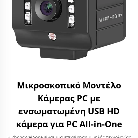
Μικροσκοπικό Μοντέλο
Κάμερας PC με
ενσωματωμένη USB HD
κάμερα για PC All-in-One
Η ZhongWeiAoKe είναι μια επιχείρηση υψηλής τεχνολογίας