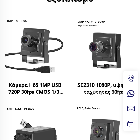
Κάμερα H65 1MP USB
SC2310 1080P, υψηλής
720P 30fps CMOS 1/3"
ταχύτητας 60fps,
Αισθητήρας 1
ιστοκάμερα USB, 2MP,
Megapixel Mini Κάμερα
UVC, OTG, plug and
με
play, μικρή HD κάμερα
Windows/Android/linux