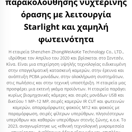
παρακολούθησης νυχτερινής
όρασης με λειτουργία
Starlight και χαμηλή
φωτεινότητα
Η εταιρεία Shenzhen ZhongWeiAoKe Technology Co., LTD.,
ιδρύθηκε τον Απρίλιο του 2020 και βρίσκεται στο Σεντσέν,
Κίνα. Είναι μια επιχείρηση υψηλής τεχνολογίας ειδικευμένη
στην επαγγελματική κατασκευή καμερών, στην έρευνα και
ανάπτυξη PCBA μονάδων, στην ολοκλήρωση συστημάτων,
στις πωλήσεις και στην τεχνική υποστήριξη. Η εταιρεία μας
προσφέρει μια εκτενή γκάμα προϊόντων. Η εταιρεία παράγει
κυρίως βιομηχανικές κάμερες και σειρές μονάδων USB και
δικτύου 1 MP–12 MP, σειρές καμερών IR CUT και φωτεινών
καμερών, απαραμόρφωτες φακούς M12 και φακούς με
παραμόρφωση, σειρές φίλτρων υπερύθρων, πλησιέστερων
υπερύθρων και καθαρών υπερύθρων στενής ζώνης, κ.ο.κ. Το
2023, αναγνωρίστηκε ως «εθνική τεχνολογική μικρομεσαία