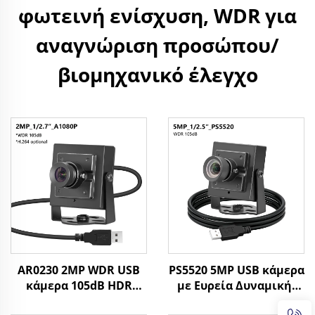
φωτεινή ενίσχυση, WDR για
αναγνώριση προσώπου/
βιομηχανικό έλεγχο
AR0230 2MP WDR USB
PS5520 5MP USB κάμερα
κάμερα 105dB HDR
με Ευρεία Δυναμική,
1080P MJPG/YUY2/H.264
WDR 86dB, CMOS 30FPS,