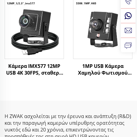
υψηλής ταχύτητας
Μικροσκοπική
30fps κάμερα οδήγησης
Ιστοκάμερα για
για UAVs/Οχήματα
Android, Αναγνώριση
Προσώπου,
Βιομηχανική Όραση
Μηχανής
Κάμερα IMX577 12MP
1MP USB Κάμερα
USB 4K 30FPS, σταθερή
Χαμηλού Φωτισμού
εστίαση, χωρίς οδηγό
0,005Lux 720P CMOS
UVC, βιομηχανική
1/3" Αισθητήρας H65
κάμερα όρασης
UVC Βιομηχανική
Κάμερα Όρασης
Η ZWAK ασχολείται με την έρευνα και ανάπτυξη (R&D)
και την παραγωγή καμερών υπέρυθρης ορατότητας
νυκτός εδώ και 20 χρόνια, επικεντρώνοντας τις
προσπάθειές της στη σειρά HD USB καμερών