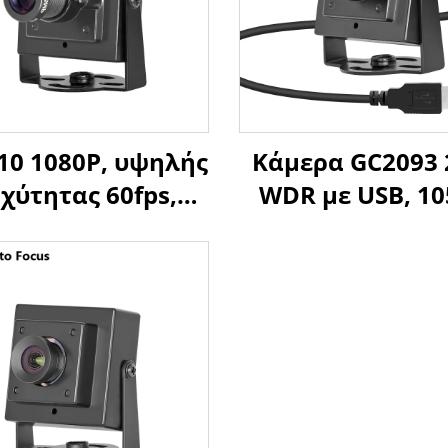
10 1080P, υψηλής
Κάμερα GC2093
χύτητας 60fps,
WDR με USB, 1
κάμερα USB, 2MP,
HDR, Αισθητή
, OTG, plug and
1/2.9”, UVC Plug
lay, μικρή HD
Play με υποστή
κάμερα
Android, Linu
Raspberry P