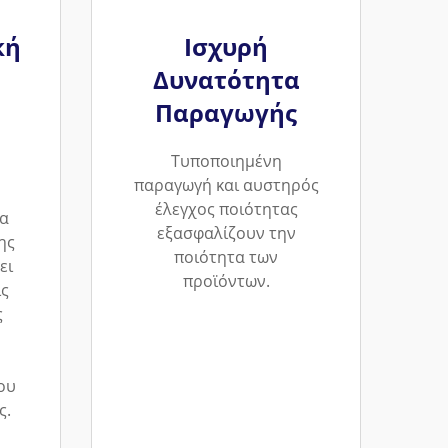
κή
Ισχυρή
Δυνατότητα
Παραγωγής
Τυποποιημένη
παραγωγή και αυστηρός
έλεγχος ποιότητας
α
εξασφαλίζουν την
ης
ποιότητα των
ει
προϊόντων.
ις
ς
ου
ς.