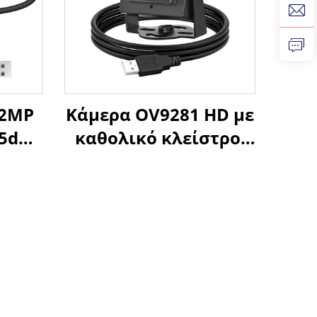
 2MP
Κάμερα OV9281 HD με
05dB
καθολικό κλείστρο,
ρας
Μαύρο-Άσπρο,
 and
120fps, 800P, 210fps,
ριξη
640X480, Μικρή
x,
βιομηχανική κάμερα
i
USB για υψηλή
ταχύτητα λήψης