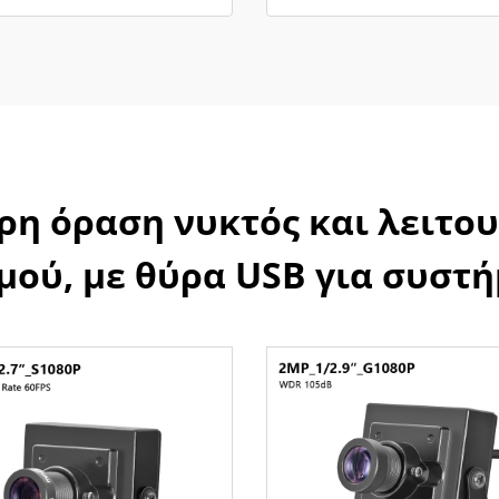
η όραση νυκτός και λειτο
ού, με θύρα USB για συστ