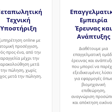
εταπωλητική
Επαγγελματι
Τεχνική
Εμπειρία
Υποστήριξη
Έρευνας και
Ανάπτυξης
ξυπηρέτηση online με
ατομική προσέγγιση,
Διαθέτουμε μια
νός-προς-ένα, από την
επαγγελματική ομάδ
αραγγελία μέχρι την
έρευνας και ανάπτυξ
παρακολούθηση μετά
που μπορεί να παρέχ
την πώληση, χωρίς
εξειδικευμένες λύσε
χος μετά την πώληση.
για εφαρμογές όπω
βιομηχανική
επιθεώρηση,
αναγνώριση προσώπ
και απόκτηση εικόνα