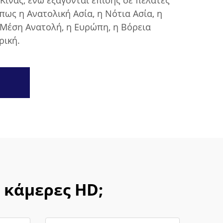
 Κίνας, ενώ εξάγονται επίσης σε πελάτες
πως η Ανατολική Ασία, η Νότια Ασία, η
 Μέση Ανατολή, η Ευρώπη, η Βόρεια
ρική.
α κάμερες HD;