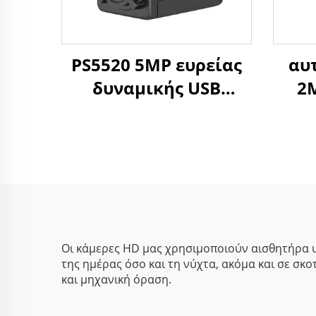
PS5520 5MP ευρείας
αυ
δυναμικής USB
2
κάμερα WDR 86dB
0,
2592x1944 30FPS
φ
μικρή κάμερα ιστού
δυνα
Android
HD
Οι κάμερες HD μας χρησιμοποιούν αισθητήρα υ
της ημέρας όσο και τη νύχτα, ακόμα και σε σ
και μηχανική όραση.