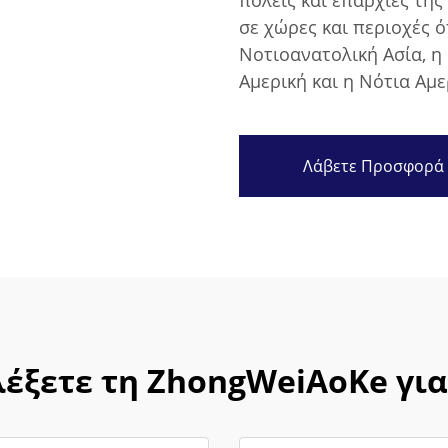
πόλεις και επαρχίες της
σε χώρες και περιοχές ό
Νοτιοανατολική Ασία, η
Αμερική και η Νότια Αμε
Λάβετε Προσφορά
λέξετε τη ZhongWeiAoKe γι