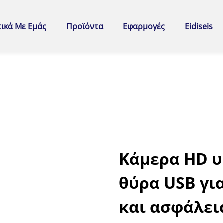
τικά Με Εμάς
Προϊόντα
Εφαρμογές
Eidiseis
Κάμερα HD υ
θύρα USB γι
και ασφάλει