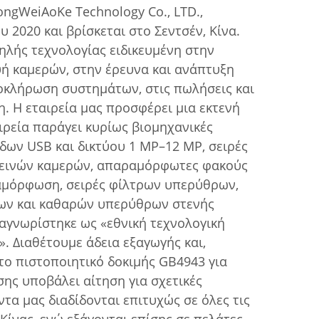
ongWeiAoKe Technology Co., LTD.,
υ 2020 και βρίσκεται στο Σεντσέν, Κίνα.
ψηλής τεχνολογίας ειδικευμένη στην
ή καμερών, στην έρευνα και ανάπτυξη
οκλήρωση συστημάτων, στις πωλήσεις και
η. Η εταιρεία μας προσφέρει μια εκτενή
ιρεία παράγει κυρίως βιομηχανικές
άδων USB και δικτύου 1 MP–12 MP, σειρές
τεινών καμερών, απαραμόρφωτες φακούς
αμόρφωση, σειρές φίλτρων υπερύθρων,
ων και καθαρών υπερύθρων στενής
αναγνωρίστηκε ως «εθνική τεχνολογική
. Διαθέτουμε άδεια εξαγωγής και,
 το πιστοποιητικό δοκιμής GB4943 για
σης υποβάλει αίτηση για σχετικές
ντα μας διαδίδονται επιτυχώς σε όλες τις