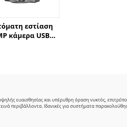
τόματη εστίαση
MP κάμερα USB
003Lux χαμηλού
ωτισμού 1080P
μικό εύρος 86dB
 κάμερα ιστού
χωρίς οδηγό
ψηλής ευαισθησίας και υπέρυθρη όραση νυκτός, επιτρέπο
κοτεινά περιβάλλοντα. Ιδανικές για συστήματα παρακολούθ