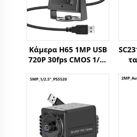
Κάμερα H65 1MP USB
SC23
720P 30fps CMOS 1/3"
τα
Αισθητήρας 1
ιστο
Megapixel Mini
UVC
Κάμερα με
p
Windows/Android/linux