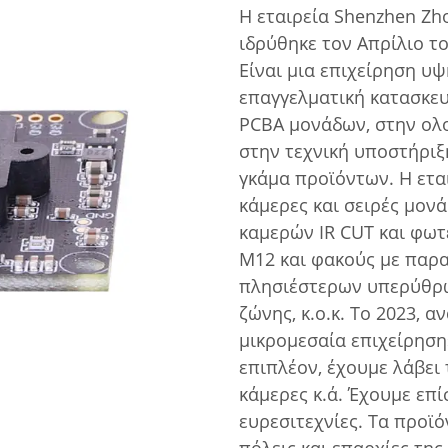
Η εταιρεία Shenzhen Zh
ιδρύθηκε τον Απρίλιο το
Είναι μια επιχείρηση υ
επαγγελματική κατασκευ
PCBA μονάδων, στην ολ
στην τεχνική υποστήριξ
γκάμα προϊόντων. Η ετα
κάμερες και σειρές μον
καμερών IR CUT και φω
M12 και φακούς με παρ
πλησιέστερων υπερύθρ
ζώνης, κ.ο.κ. Το 2023, 
μικρομεσαία επιχείρηση»
επιπλέον, έχουμε λάβει
κάμερες κ.ά. Έχουμε επί
ευρεσιτεχνίες. Τα προϊό