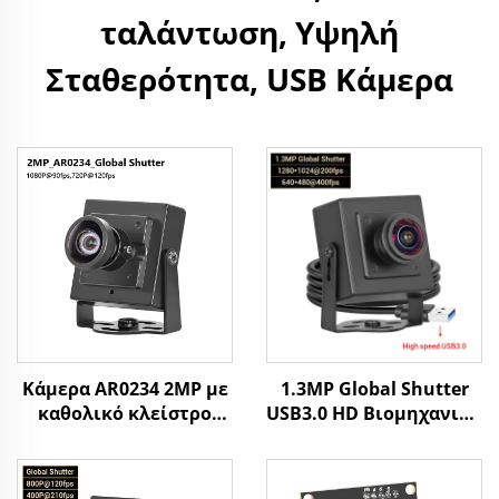
ταλάντωση, Υψηλή
Σταθερότητα, USB Κάμερα
Κάμερα AR0234 2MP με
1.3MP Global Shutter
καθολικό κλείστρο
USB3.0 HD Βιομηχανική
120FPS 90FPS USB, HD
Κάμερα 400fps/200fps
UVC, για αναγνώριση
Υψηλής Ταχύτητας
προσώπου σε Android,
Λήψη Κινήσεων Χωρίς