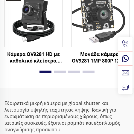
βιομηχανική κάμερα
Οδήγηση Mini Κάμερα
Κάμερα OV9281 HD με
Μονάδα κάμερας
καθολικό κλείστρο,
OV9281 1MP 800P 120fps
Μαύρο-Άσπρο, 120fps,
με καθολικό κλείστρο,
800P, 210fps, 640X480,
κάμερα USB χωρίς
Μικρή βιομηχανική
οδηγό, 210fps
κάμερα USB για υψηλή
μονόχρωμη κάμερα
ταχύτητα λήψης
USB για οπτική
επιθεώρηση
Εξαιρετικά μικρή κάμερα με global shutter και
λειτουργία υψηλής ταχύτητας λήψης. Ιδανική για
ενσωμάτωση σε περιορισμένους χώρους, όπως
ιατρικές συσκευές, έξυπνοι ρομπότ και εξοπλισμός
αναγνώρισης προσώπου.