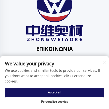
ΕΠΙΚΟΙΝΩΝΊΑ
Add: 201, No. 1 Huafeng Street, Pingdi Community,
We value your privacy
Pingdi Subdistrict shenzhen guangdong Κίνα
Τηλ.:
+86-15986647296
We use cookies and similar tools to provide our services. If
you don't want to accept all cookies, click Personalize
E-mail:
[email protected]
cookies.
Accept all
Πνευματικά δικαιώματα © Shenzhen Zhongweiaoke
Technology Co., Ltd. -
Πολιτική Απορρήτου
Personalize cookies