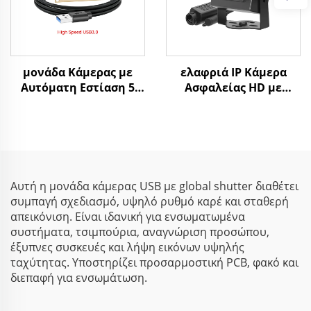
μονάδα Κάμερας με
ελαφριά IP Κάμερα
Αυτόματη Εστίαση 5
Ασφαλείας HD με
MP, MJPG & YUY2,
Υποστήριξη POE, 4 MP,
Ανάλυση 1944P σε 25
κωδικοποίηση
fps, 1080P σε 60 fps,
H.265/H.264
Υψηλής Ταχύτητας
Κάμερα USB 3.0
Αυτή η μονάδα κάμερας USB με global shutter διαθέτει
συμπαγή σχεδιασμό, υψηλό ρυθμό καρέ και σταθερή
απεικόνιση. Είναι ιδανική για ενσωματωμένα
συστήματα, τσιμπούρια, αναγνώριση προσώπου,
έξυπνες συσκευές και λήψη εικόνων υψηλής
ταχύτητας. Υποστηρίζει προσαρμοστική PCB, φακό και
διεπαφή για ενσωμάτωση.