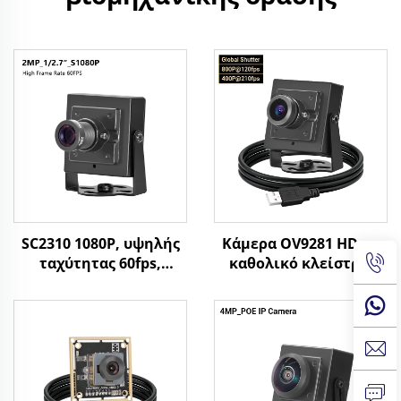
SC2310 1080P, υψηλής
Κάμερα OV9281 HD με
ταχύτητας 60fps,
καθολικό κλείστρο,
ιστοκάμερα USB, 2MP,
Μαύρο-Άσπρο, 120fps,
UVC, OTG, plug and
800P, 210fps, 640X480,
play, μικρή HD κάμερα
Μικρή βιομηχανική
κάμερα USB για υψηλή
ταχύτητα λήψης