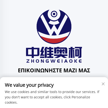
ΕΠΙΚΟΙΝΩΝΉΣΤΕ ΜΑΖΊ ΜΑΣ
Add: 201, No. 1 Huafeng Street, Pingdi Community,
We value your privacy
Pingdi Subdistrict shenzhen guangdong Κίνα
Τηλ.:
+86-15986647296
We use cookies and similar tools to provide our services. If
you don't want to accept all cookies, click Personalize
E-mail:
[email protected]
cookies.