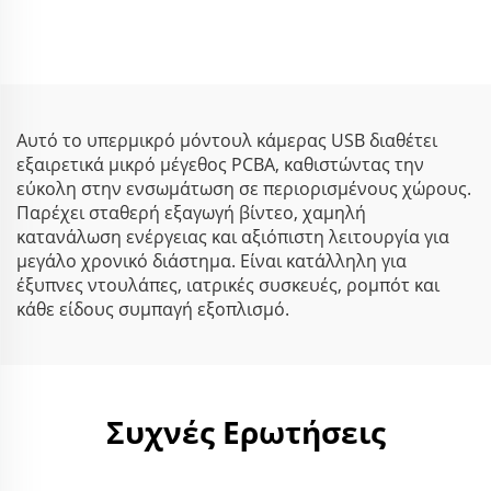
HDR 1080P
PS5520 2592x1944 30fps
MJPG/YUY2/H.264,
Mini USB Κάμερα
υψηλής ταχύτητας
30fps, webcam UVC
Αυτό το υπερμικρό μόντουλ κάμερας USB διαθέτει
εξαιρετικά μικρό μέγεθος PCBA, καθιστώντας την
εύκολη στην ενσωμάτωση σε περιορισμένους χώρους.
Παρέχει σταθερή εξαγωγή βίντεο, χαμηλή
κατανάλωση ενέργειας και αξιόπιστη λειτουργία για
μεγάλο χρονικό διάστημα. Είναι κατάλληλη για
έξυπνες ντουλάπες, ιατρικές συσκευές, ρομπότ και
κάθε είδους συμπαγή εξοπλισμό.
Συχνές Ερωτήσεις