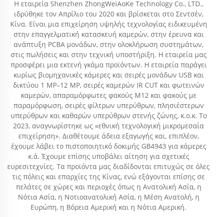
Η εταιρεία Shenzhen ZhongWeiAoKe Technology Co., LTD.,
ιδρύθηκε τον Απρίλιο του 2020 και βρίσκεται στο Σεντσέν,
Κίνα. Είναι μια επιχείρηση υψηλής τεχνολογίας ειδικευμένη
στην επαγγελματική κατασκευή καμερών, στην έρευνα και
ανάπτυξη PCBA μονάδων, στην ολοκλήρωση συστημάτων,
στις πωλήσεις και στην τεχνική υποστήριξη. Η εταιρεία μας
προσφέρει μια εκτενή γκάμα προϊόντων. Η εταιρεία παράγει
κυρίως βιομηχανικές κάμερες και σειρές μονάδων USB και
δικτύου 1 MP–12 MP, σειρές καμερών IR CUT και φωτεινών
καμερών, απαραμόρφωτες φακούς M12 και φακούς με
παραμόρφωση, σειρές φίλτρων υπερύθρων, πλησιέστερων
υπερύθρων και καθαρών υπερύθρων στενής ζώνης, κ.ο.κ. Το
2023, αναγνωρίστηκε ως «εθνική τεχνολογική μικρομεσαία
επιχείρηση». Διαθέτουμε άδεια εξαγωγής και, επιπλέον,
έχουμε λάβει το πιστοποιητικό δοκιμής GB4943 για κάμερες
κ.ά. Έχουμε επίσης υποβάλει αίτηση για σχετικές
ευρεσιτεχνίες. Τα προϊόντα μας διαδίδονται επιτυχώς σε όλες
τις πόλεις και επαρχίες της Κίνας, ενώ εξάγονται επίσης σε
πελάτες σε χώρες και περιοχές όπως η Ανατολική Ασία, η
Νότια Ασία, η Νοτιοανατολική Ασία, η Μέση Ανατολή, η
Ευρώπη, η Βόρεια Αμερική και η Νότια Αμερική.