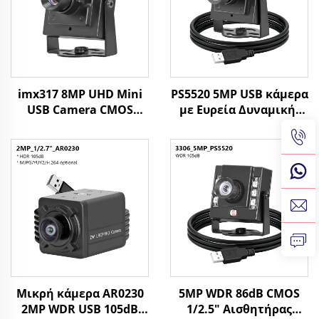
imx317 8MP UHD Mini
PS5520 5MP USB κάμερα
USB Camera CMOS
με Ευρεία Δυναμική,
30fps 4K UVC Plug and
WDR 86dB, CMOS 30FPS,
Play κάμερα ασφαλείας
Μικροσκοπική
για βιομηχανικό
Ιστοκάμερα για
έλεγχο
Android, Αναγνώριση
Προσώπου,
Βιομηχανική Όραση
Μηχανής
Μικρή κάμερα AR0230
5MP WDR 86dB CMOS
2MP WDR USB 105dB
1/2.5" Αισθητήρας